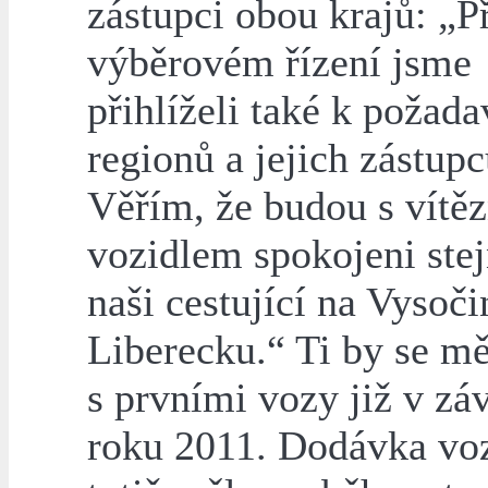
zástupci obou krajů: „P
výběrovém řízení jsme
přihlíželi také k požad
regionů a jejich zástupc
Věřím, že budou s vít
vozidlem spokojeni stej
naši cestující na Vysoči
Liberecku.“ Ti by se mě
s prvními vozy již v zá
roku 2011. Dodávka vo