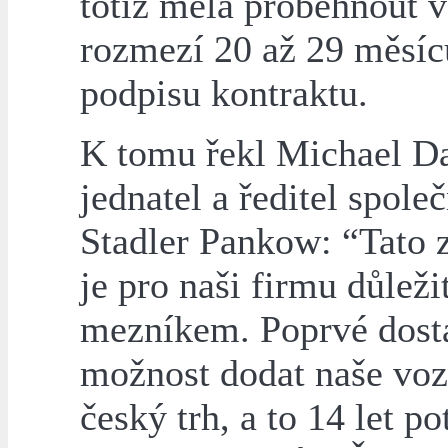
totiž měla proběhnout v
rozmezí 20 až 29 měsíc
podpisu kontraktu.
K tomu řekl Michael D
jednatel a ředitel společ
Stadler Pankow: “Tato 
je pro naši firmu důlež
mezníkem. Poprvé dos
možnost dodat naše voz
český trh, a to 14 let po