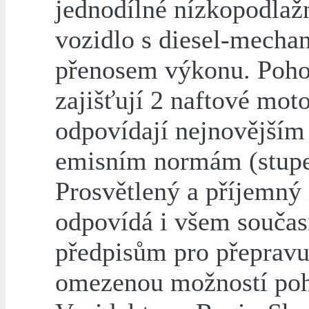
jednodílné nízkopodlaž
vozidlo s diesel-mecha
přenosem výkonu. Poh
zajišťují 2 naftové moto
odpovídají nejnovějším
emisním normám (stupeň
Prosvětlený a příjemný 
odpovídá i všem souča
předpisům pro přepravu
omezenou možností po