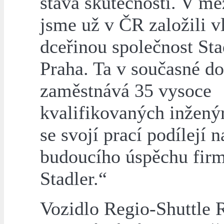
stává skutečností. V me
jsme už v ČR založili v
dceřinou společnost Sta
Praha. Ta v současné d
zaměstnává 35 vysoce
kvalifikovaných inženýr
se svojí prací podílejí 
budoucího úspěchu fir
Stadler.“
Vozidlo Regio-Shuttle 