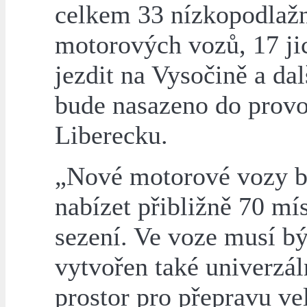
celkem 33 nízkopodlaž
motorových vozů, 17 ji
jezdit na Vysočině a dal
bude nasazeno do prov
Liberecku.
„Nové motorové vozy 
nabízet přibližně 70 mís
sezení. Ve voze musí bý
vytvořen také univerzál
prostor pro přepravu ve