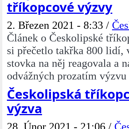
tříkopcové výzvy
2. Březen 2021 - 8:33 /
Čes
Článek o Českolipské třík
si přečetlo takřka 800 lidí,
stovka na něj reagovala a 
odvážných prozatím výzvu p
Českolipská tříkop
výzva
28. Únor 2021 - 21:06 /
Če