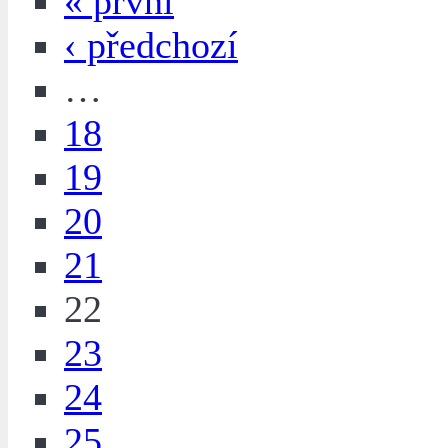
« první
‹ předchozí
…
18
19
20
21
22
23
24
25