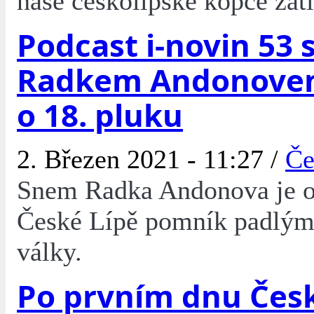
naše českolipské kopce zatí
Podcast i-novin 53 
Radkem Andonove
o 18. pluku
2. Březen 2021 - 11:27 /
Če
Snem Radka Andonova je o
České Lípě pomník padlým
války.
Po prvním dnu Čes