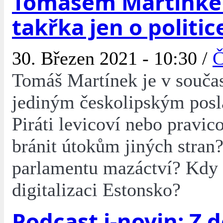
Tomášem Martínk
takřka jen o politic
30. Březen 2021 - 10:30 /
Č
Tomáš Martínek je v souča
jediným českolipským posl
Piráti levicoví nebo pravic
bránit útokům jiných stran?
parlamentu mazáctví? Kdy
digitalizaci Estonsko?
Podcast i-novin: Z 