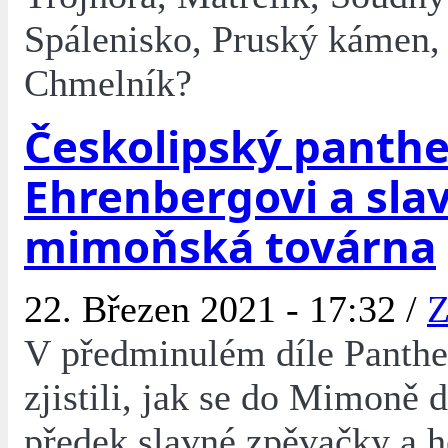
Spálenisko, Pruský kámen,
Chmelník?
Českolipský panthe
Ehrenbergovi a sla
mimoňská továrna
22. Březen 2021 - 17:32 /
Z
V předminulém díle Panth
zjistili, jak se do Mimoně d
předek slavné zpěvačky a 