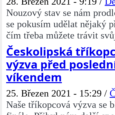
28. Březen 2021 - 9:19 /
De
Nouzový stav se nám prodlo
se pokusím udělat nějaký p
čím třeba můžete trávit svů
Českolipská tříkop
výzva před posled
víkendem
25. Březen 2021 - 15:29 /
Č
Naše tříkopcová výzva se b