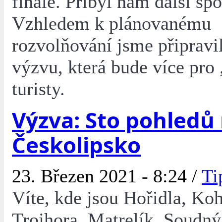
finále. Přibyl nám další sp
Vzhledem k plánovanému
rozvolňování jsme připravi
výzvu, která bude více pro
turisty.
Výzva: Sto pohledů
Českolipsko
23. Březen 2021 - 8:24 /
Ti
Víte, kde jsou Hořidla, Koh
Trojhora, Matrelík, Soudn