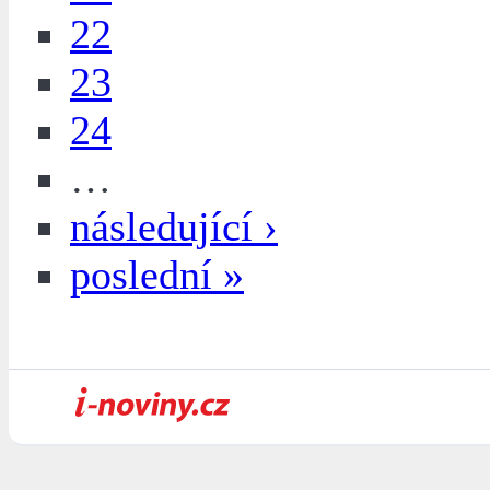
22
23
24
…
následující ›
poslední »