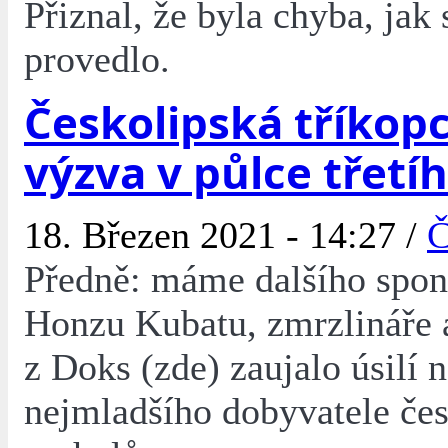
Přiznal, že byla chyba, jak 
provedlo.
Českolipská tříkop
výzva v půlce třetí
18. Březen 2021 - 14:27 /
Č
Předně: máme dalšího spon
Honzu Kubatu, zmrzlináře a
z Doks (zde) zaujalo úsilí 
nejmladšího dobyvatele če