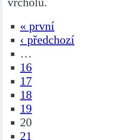
vrcholů.
« první
‹ předchozí
…
16
17
18
19
20
21