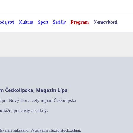
odajství
Kultura
Sport
Seriály
Program
Nemovitosti
am Českolipska, Magazín Lípa
Lípu, Nový Bor a celý region Českolipska.
ortáže, podcasty a seriály.
davatele zakázáno. Využíváme služeb stock.xchng.