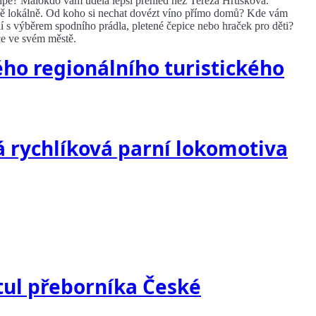
ípě? Málokdo vám udělá lepší přehled než Tereza Hrušková.
tálně lokálně. Od koho si nechat dovézt víno přímo domů? Kde vám
 s výběrem spodního prádla, pletené čepice nebo hraček pro děti?
jce ve svém městě.
ého regionálního turistického
á rychlíková parní lokomotiva
itul přeborníka České