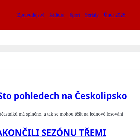
Zpravodajství
Kultura
Sport
Seriály
Únor 2026
 Sto pohledech na Českolipsko
častníků má splněno, a tak se mohou těšit na lednové losování
AKONČILI SEZÓNU TŘEMI