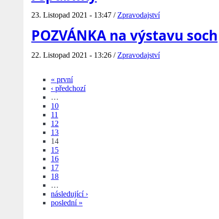
23. Listopad 2021 - 13:47 /
Zpravodajství
POZVÁNKA na výstavu soch
22. Listopad 2021 - 13:26 /
Zpravodajství
« první
‹ předchozí
…
10
11
12
13
14
15
16
17
18
…
následující ›
poslední »