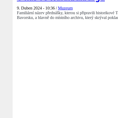
9. Duben 2024 - 10:36 /
Muzeum
Familiární název přednášky, kterou si připravili historikov
Bavorsku, a hlavně do místního archivu, který skrýval pokl