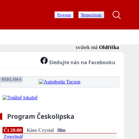
Program
Nemovitosti
svátek má
Oldřiška
Sledujte nás na Facebooku
REKLAMA
Program Českolipska
Čt 20:00
Kino Crystal
film
Zmrzlinář