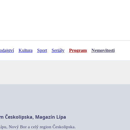
odajství
Kultura
Sport
Seriály
Program
Nemovitosti
am Českolipska, Magazín Lípa
Lípu, Nový Bor a celý region Českolipska.