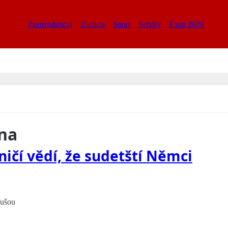
Zpravodajství
Kultura
Sport
Seriály
Únor 2026
ina
ničí vědí, že sudetští Němci
oušou