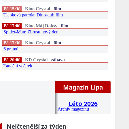
Pá 15:30
Kino Crystal
film
Tlapková patrola: Dinosauří film
Pá 17:00
Kino Máj Doksy
film
Spider-Man: Zbrusu nový den
Pá 17:30
Kino Crystal
film
6 gramů
Pá 20:00
KD Crystal
zábava
Taneční večírek
Magazín Lípa
Léto 2026
Archiv magazínu
Nejčtenější za týden