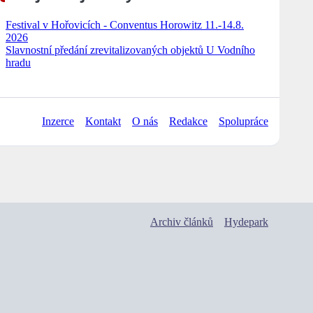
Festival v Hořovicích - Conventus Horowitz 11.-14.8.
2026
Slavnostní předání zrevitalizovaných objektů U Vodního
hradu
Inzerce
Kontakt
O nás
Redakce
Spolupráce
Archiv článků
Hydepark