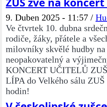
ZUŠ zve na koncert 
9. Duben 2025 - 11:57 /
Hu
Ve čtvrtek 10. dubna srde
rodiče, žáky, přátele a vše
milovníky skvělé hudby na
neopakovatelný a výjimeč
KONCERT UČITELŮ ZU
LÍPA do Velkého sálu ZUŠ
hodin!
V českolipské zušce