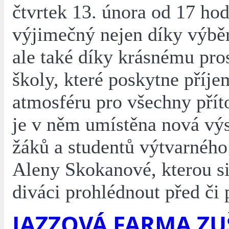
čtvrtek 13. února od 17 hod
výjimečný nejen díky výběr
ale také díky krásnému pros
školy, které poskytne příj
atmosféru pro všechny pří
je v něm umístěna nová výs
žáků a studentů výtvarného 
Aleny Skokanové, kterou s
diváci prohlédnout před či 
JAZZOVÁ FARMA ZU