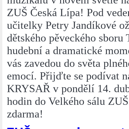
ZUŠ Česká Lípa! Pod vede
učitelky Petry Jandíkové ož
dětského pěveckého sboru T
hudební a dramatické mome
vás zavedou do světa plnéh
emocí. Přijďte se podívat 
KRYSAŘ v pondělí 14. dub
hodin do Velkého sálu ZUŠ.
zdarma!