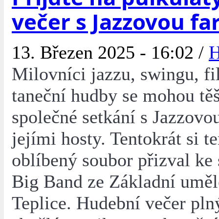
večer s Jazzovou f
13. Březen 2025 - 16:02 /
H
Milovníci jazzu, swingu, f
taneční hudby se mohou těši
společné setkání s Jazzovo
jejími hosty. Tentokrát si t
oblíbený soubor přizval ke 
Big Band ze Základní uměl
Teplice. Hudební večer pln