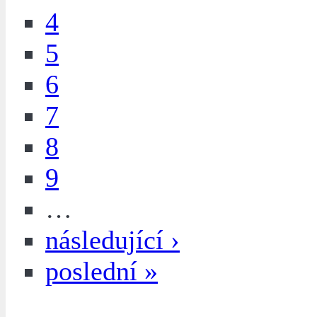
4
5
6
7
8
9
…
následující ›
poslední »