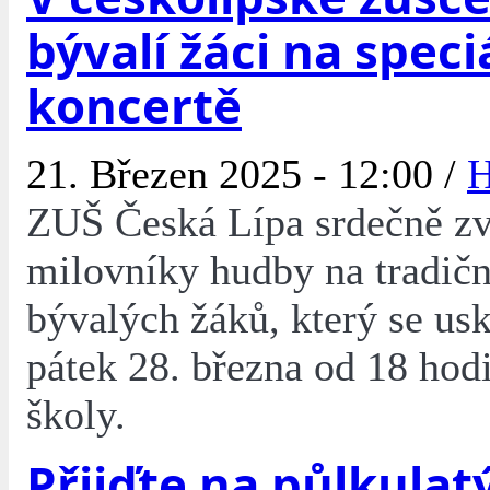
bývalí žáci na spec
koncertě
21. Březen 2025 - 12:00 /
H
ZUŠ Česká Lípa srdečně z
milovníky hudby na tradičn
bývalých žáků, který se usk
pátek 28. března od 18 hod
školy.
Přijďte na půlkulatý