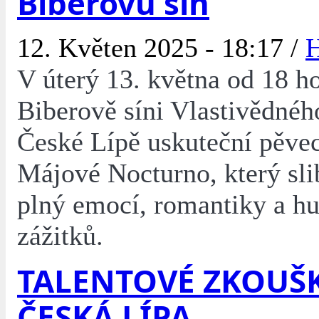
Biberovu síň
12. Květen 2025 - 18:17 /
V úterý 13. května od 18 ho
Biberově síni Vlastivědné
České Lípě uskuteční pěve
Májové Nocturno, který sli
plný emocí, romantiky a h
zážitků.
TALENTOVÉ ZKOUŠK
ČESKÁ LÍPA