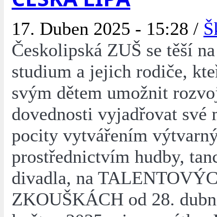
17. Duben 2025 - 15:28 /
Š
Českolipská ZUŠ se těší na
studium a jejich rodiče, kteř
svým dětem umožnit rozvoj
dovednosti vyjadřovat své
pocity vytvářením výtvarný
prostřednictvím hudby, tanc
divadla, na TALENTOVÝ
ZKOUŠKÁCH od 28. dubna