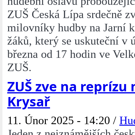
hudební oslavu probouzející
ZUŠ Česká Lípa srdečně z
milovníky hudby na Jarní k
žáků, který se uskuteční v 
března od 17 hodin ve Velk
ZUŠ.
ZUŠ zve na reprízu
Krysař
11. Únor 2025 - 14:20 /
Hu
Jeden z nejznámějších čes