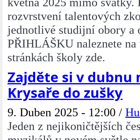
května 2025 mimo svátky. K
rozvrstvení talentových zk
jednotlivé studijní obory a
PŘIHLÁŠKU naleznete na
stránkách školy zde.
Zajděte si v dubnu 
Krysaře do zušky
9. Duben 2025 - 12:00 /
Hu
Jeden z nejikoničtějších če
muzikálů v novém světle na