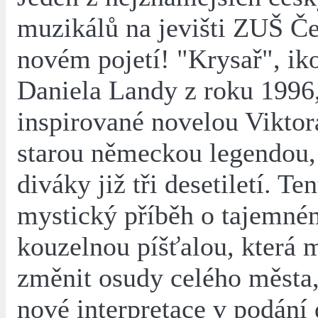
muzikálů na jevišti ZUŠ Če
novém pojetí! "Krysař", ik
Daniela Landy z roku 1996
inspirované novelou Vikto
starou německou legendou,
diváky již tři desetiletí. T
mystický příběh o tajemné
kouzelnou píšťalou, která
změnit osudy celého města,
nové interpretace v podání