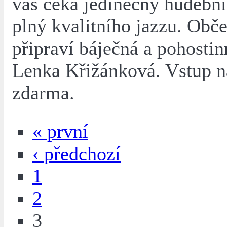
vás čeká jedinečný hudební
plný kvalitního jazzu. Obče
připraví báječná a pohosti
Lenka Křižánková. Vstup na
zdarma.
« první
‹ předchozí
1
2
3