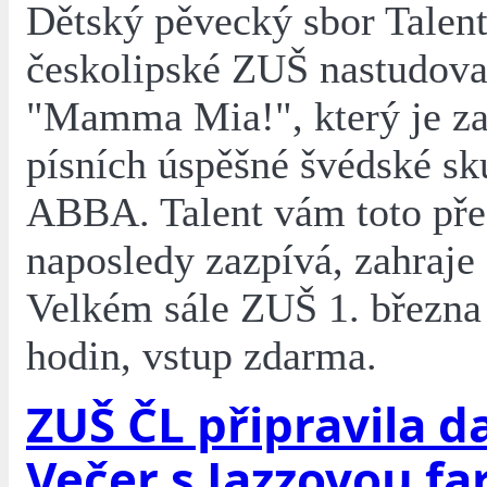
Dětský pěvecký sbor Talent
českolipské ZUŠ nastudova
"Mamma Mia!", který je za
písních úspěšné švédské sk
ABBA. Talent vám toto pře
naposledy zazpívá, zahraje 
Velkém sále ZUŠ 1. března
hodin, vstup zdarma.
ZUŠ ČL připravila da
Večer s Jazzovou f