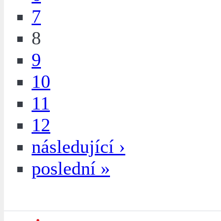
7
8
9
10
11
12
následující ›
poslední »