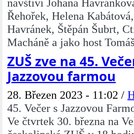
navštíví Johana Havránkov
Řehořek, Helena Kabátová,
Havránek, Štěpán Šubrt, Ct
Macháně a jako host Tomá
ZUŠ zve na 45. Veče
Jazzovou farmou
28. Březen 2023 - 11:02 /
H
45. Večer s Jazzovou Farmou
Ve čtvrtek 30. března na V