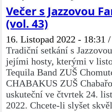
Večer s Jazzovou F
(vol. 43)
16. Listopad 2022 - 18:31 
Tradiční setkání s Jazzovo
jejími hosty, kterými v lis
Tequila Band ZUŠ Chomut
CHABAKUS ZUŠ Chabařov
uskuteční ve čtvrtek 24. li
2022. Chcete-li slyšet skv