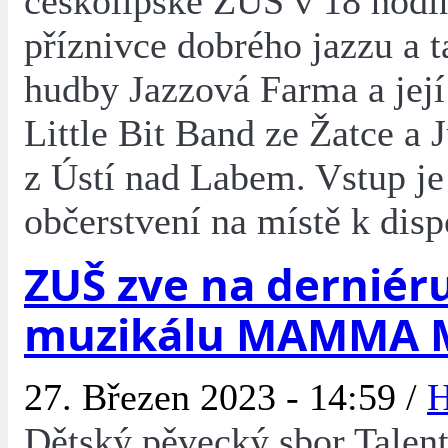
českolipské ZUŠ v 18 hodin
příznivce dobrého jazzu a t
hudby Jazzová Farma a její
Little Bit Band ze Žatce a 
z Ústí nad Labem. Vstup je
občerstvení na místě k disp
ZUŠ zve na derniér
muzikálu MAMMA 
27. Březen 2023 - 14:59 /
H
Dětský pěvecký sbor Talent