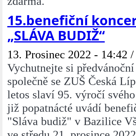
zdarma.
15.benefiční konce
„SLÁVA BUDIŽ“
13. Prosinec 2022 - 14:42 
Vychutnejte si předvánoční
společně se ZUŠ Česká Lípa
letos slaví 95. výročí svého
již popatnácté uvádí benefi
"Sláva budiž" v Bazilice V
ve středu 21. prosince 202