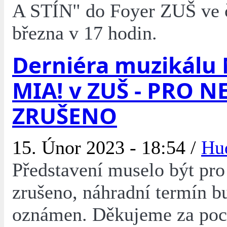
A STÍN" do Foyer ZUŠ ve č
března v 17 hodin.
Derniéra muzikál
MIA! v ZUŠ - PRO 
ZRUŠENO
15. Únor 2023 - 18:54 /
Hu
Představení muselo být pr
zrušeno, náhradní termín b
oznámen. Děkujeme za po