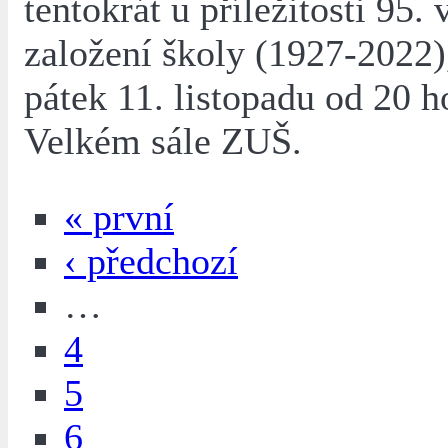
tentokrát u příležitosti 95. 
založení školy (1927-2022),
pátek 11. listopadu od 20 h
Velkém sále ZUŠ.
« první
‹ předchozí
…
4
5
6