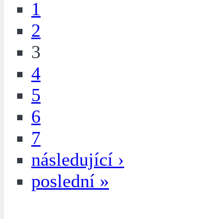
1
2
3
4
5
6
7
následující ›
poslední »