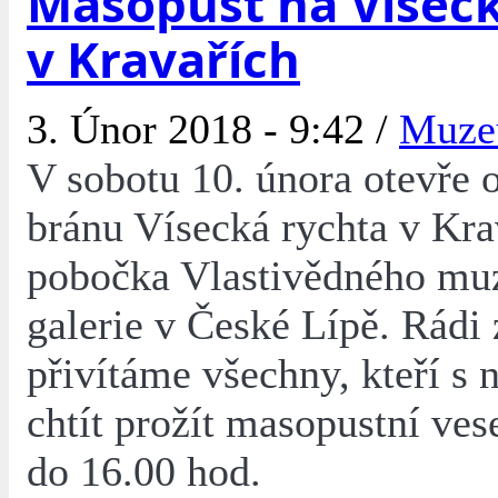
Masopust na Víseck
v Kravařích
3. Únor 2018 - 9:42 /
Muz
V sobotu 10. února otevře 
bránu Vísecká rychta v Kra
pobočka Vlastivědného mu
galerie v České Lípě. Rádi
přivítáme všechny, kteří s
chtít prožít masopustní ves
do 16.00 hod.