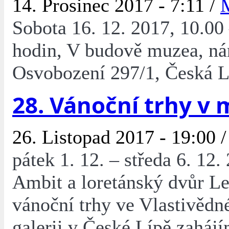
14. Prosinec 2017 - 7:11 /
Sobota 16. 12. 2017, 10.00
hodin, V budově muzea, ná
Osvobození 297/1, Česká L
28. Vánoční trhy v
26. Listopad 2017 - 19:00 
pátek 1. 12. – středa 6. 12.
Ambit a loretánský dvůr Le
vánoční trhy ve Vlastivěd
galerii v České Lípě zaháj