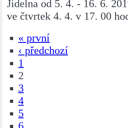
Jídelna od 5. 4. - 16. 6. 20
ve čtvrtek 4. 4. v 17. 00 ho
« první
‹ předchozí
1
2
3
4
5
6