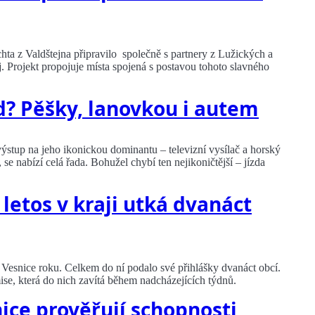
a z Valdštejna připravilo společně s partnery z Lužických a
 Projekt propojuje místa spojená s postavou tohoto slavného
d? Pěšky, lanovkou i autem
ýstup na jeho ikonickou dominantu – televizní vysílač a horský
 se nabízí celá řada. Bohužel chybí ten nejikoničtější – jízda
 letos v kraji utká dvanáct
ž Vesnice roku. Celkem do ní podalo své přihlášky dvanáct obcí.
se, která do nich zavítá během nadcházejících týdnů.
ice prověřují schopnosti