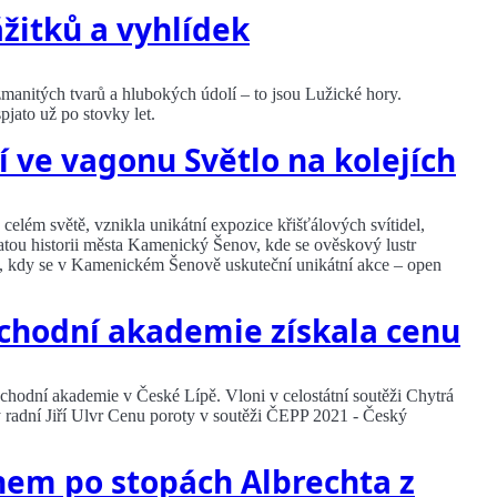
ážitků a vyhlídek
zmanitých tvarů a hlubokých údolí – to jsou Lužické hory.
spjato už po stovky let.
í ve vagonu Světlo na kolejích
o celém světě, vznikla unikátní expozice křišťálových svítidel,
atou historii města Kamenický Šenov, kde se ověskový lustr
vna, kdy se v Kamenickém Šenově uskuteční unikátní akce – open
bchodní akademie získala cenu
Obchodní akademie v České Lípě. Vloni v celostátní soutěži Chytrá
ý radní Jiří Ulvr Cenu poroty v soutěži ČEPP 2021 - Český
nem po stopách Albrechta z