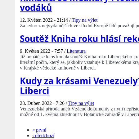
vodáků
12. Květen 2022 - 21:14 /
Tipy na výlet
Za jedno z nejvydatnějších ve střední Evropě lidé považují p
Soutěž Kniha roku hlásí re
9. Květen 2022 - 7:57 /
Literatura
Již popáté se letos konala soutěž Kniha roku Libereckého kra
literární počin, který se, jakkoliv vztahuje k Libereckému kr
v Krajské vědecké knihovně v Liberci.
Kudy za krásami Venezuely
Liberci
28. Duben 2022 - 7:26 /
Tipy na výlet
Venezuelská příroda aneb Vzácné dokumenty z nyní nepřístu
možné od 1. května zhlédnout v Botanické zahradě v Liberci
« první
‹ předchozí