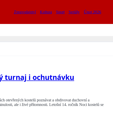
Zpravodajství
Kultura
Sport
Seriály
Únor 2026
ý turnaj i ochutnávku
ách otevřených kostelů poznávat a obdivovat duchovní a
ulosti, ale i živé přítomnosti. Letošní 14. ročník Noci kostelů se