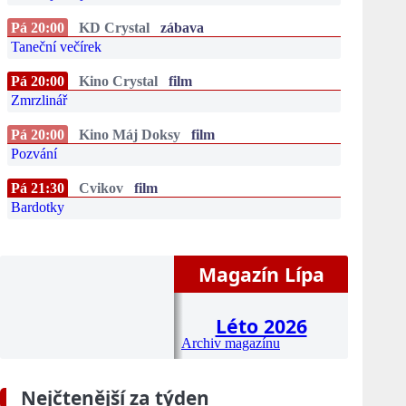
Pá 20:00
KD Crystal
zábava
Taneční večírek
Pá 20:00
Kino Crystal
film
Zmrzlinář
Pá 20:00
Kino Máj Doksy
film
Pozvání
Pá 21:30
Cvikov
film
Bardotky
Magazín Lípa
Léto 2026
Archiv magazínu
Nejčtenější za týden