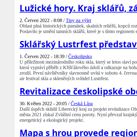
Lužické hory. Kraj sklářů, z
2. Červen 2022 - 8:08 /
Tipy na výlet
Oblast plná historických památek, skalních reliéfů, kopců ro
Poslavilo je umění tamních sklářů, které je s tímto regionem 
Sklářský Lustrfest představ
1. Červen 2022 - 18:39 /
Českolipsko
U příležitosti mezinárodního roku skla, který se letos slaví p
která vypráví příběh z Křišťálového údolí a odkazuje na boh
zrodil. První návštěvníky slavnostně uvítá v sobotu 4. čer
air festival skla a skleněných svítidel Lustrfest.
Revitalizace českolipské o
30. Květen 2022 - 20:05 /
Česká Lípa
Další úspěch sklidil Liberecký kraj za projekt revitalizace 
města 2021 získal Zvláštní cenu poroty. Nyní převzal krajsk
energetický a ekologický projekt.
Mapa s hrou provede regio