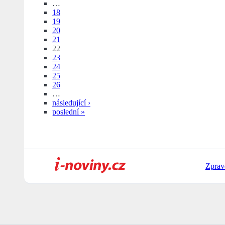
…
18
19
20
21
22
23
24
25
26
…
následující ›
poslední »
Zprav