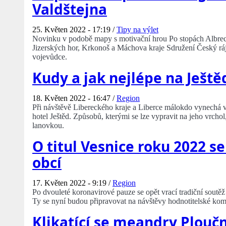
Valdštejna
25. Květen 2022 - 17:19 /
Tipy na výlet
Novinku v podobě mapy s motivační hrou Po stopách Albrecht
Jizerských hor, Krkonoš a Máchova kraje Sdružení Český ráj.
vojevůdce.
Kudy a jak nejlépe na Ještě
18. Květen 2022 - 16:47 /
Region
Při návštěvě Libereckého kraje a Liberce málokdo vynechá v
hotel Ještěd. Způsobů, kterými se lze vypravit na jeho vrchol,
lanovkou.
O titul Vesnice roku 2022 se
obcí
17. Květen 2022 - 9:19 /
Region
Po dvouleté koronavirové pauze se opět vrací tradiční soutě
Ty se nyní budou připravovat na návštěvy hodnotitelské komi
Klikatící se meandry Ploučn