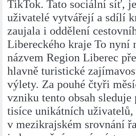
TikTok. Tato sociální síť, je
uživatelé vytvářejí a sdílí k
zaujala i oddělení cestovní
Libereckého kraje To nyní n
názvem Region Liberec pře
hlavně turistické zajímavost
výlety. Za pouhé čtyři měs
vzniku tento obsah sleduje 
tisíce unikátních uživatelů,
v mezikrajském srovnání řa