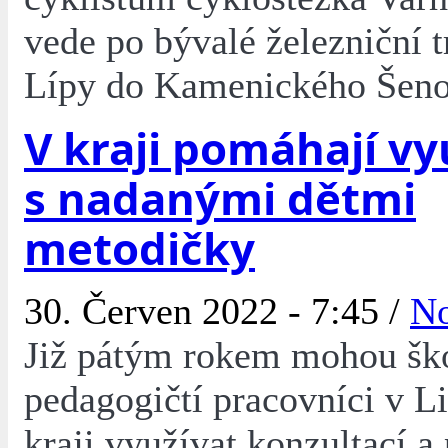
vede po bývalé železniční t
Lípy do Kamenického Šeno
V kraji pomáhají vy
s nadanými dětmi
metodičky
30. Červen 2022 - 7:45 /
No
Již pátým rokem mohou šk
pedagogičtí pracovníci v 
kraji využívat konzultací a