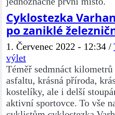
jednoznačné první místo.
Cyklostezka Varha
po zaniklé železničn
1. Červenec 2022 - 12:34 /
výlet
Téměř sedmnáct kilometrů
asfaltu, krásná příroda, kr
kostelíky, ale i delší stoupá
aktivní sportovce. To vše n
cyklistům cyklostezka Varh