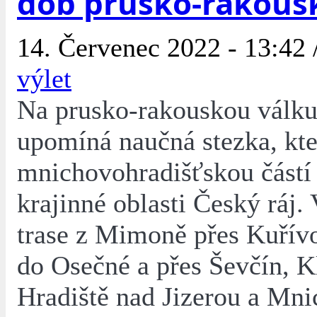
dob prusko-rakous
14. Červenec 2022 - 13:42 
výlet
Na prusko-rakouskou válku
upomíná naučná stezka, kt
mnichovohradišťskou částí
krajinné oblasti Český ráj.
trase z Mimoně přes Kuřív
do Osečné a přes Ševčín, K
Hradiště nad Jizerou a Mn