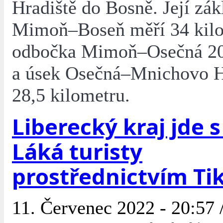
Hradiště do Bosně. Její zák
Mimoň–Boseň měří 34 kilo
odbočka Mimoň–Osečná 20
a úsek Osečná–Mnichovo H
28,5 kilometru.
Liberecký kraj jde 
Láká turisty
prostřednictvím Ti
11. Červenec 2022 - 20:57 