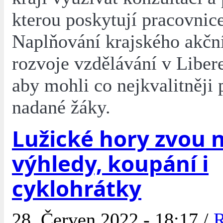
kterou poskytují pracovnic
Naplňování krajského akčn
rozvoje vzdělávání v Liber
aby mohli co nejkvalitněji 
nadané žáky.
Lužické hory zvou 
výhledy, koupání i
cyklohrátky
28. Červen 2022 - 18:17 /
R