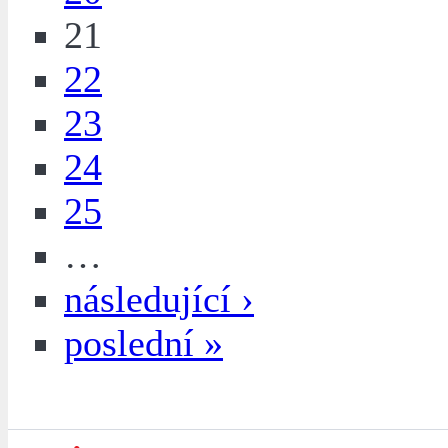
21
22
23
24
25
…
následující ›
poslední »