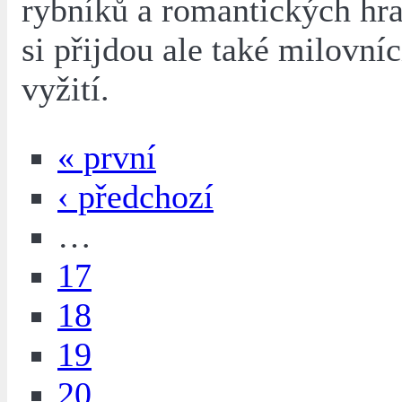
rybníků a romantických hr
si přijdou ale také milovníc
vyžití.
« první
‹ předchozí
…
17
18
19
20