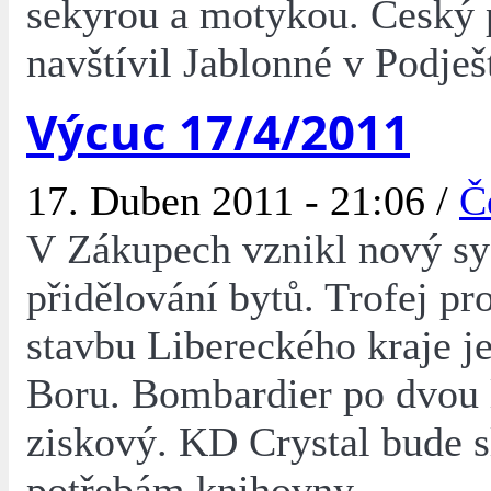
sekyrou a motykou. Český 
navštívil Jablonné v Podješ
Výcuc 17/4/2011
17. Duben 2011 - 21:06 /
Č
V Zákupech vznikl nový s
přidělování bytů. Trofej pro
stavbu Libereckého kraje j
Boru. Bombardier po dvou 
ziskový. KD Crystal bude s
potřebám knihovny.