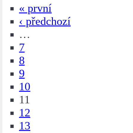
« první
‹ předchozí
…
7
8
9
10
11
12
13