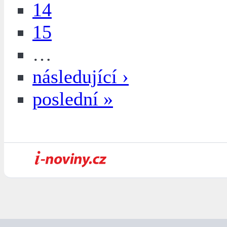
14
15
…
následující ›
poslední »