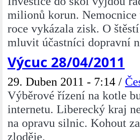
Investice do škol vyjdou ra
milionů korun. Nemocnice
roce vykázala zisk. O štěs
mluvit účastníci dopravní 
Výcuc 28/04/2011
29. Duben 2011 - 7:14 /
Če
Výběrové řízení na kotle b
internetu. Liberecký kraj 
na opravu silnic. Kohout z
zloděje.