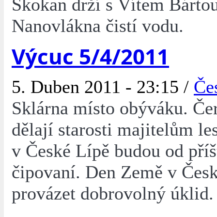
Skokan drží s Vítem Bártou
Nanovlákna čistí vodu.
Výcuc 5/4/2011
5. Duben 2011 - 23:15 /
Če
Sklárna místo obýváku. Če
dělají starosti majitelům le
v České Lípě budou od příš
čipovaní. Den Země v Česk
provázet dobrovolný úklid.