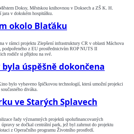
 s Městem Doksy, Městskou knihovnou v Doksech a ZŠ K. H.
 jara v dokském hospitálku.
em okolo Blaťáku
a v rámci projektu Zlepšení infrastruktury CR v oblasti Máchova
tek, podpořeného z EU prostřednictvím ROP NUTS II
ich rodiče si přijdou na své.
y byla úspěšně dokončena
ino bylo vybaveno špičkovou technologií, která umožní projekci
y současného diváka.
rku ve Starých Splavech
realizace řady významných projektů spolufinancovaných
úpravy se dočkal centrální park, jež byl zahrnut do projektu
 dotaci z Operačního programu Životního prostředí.