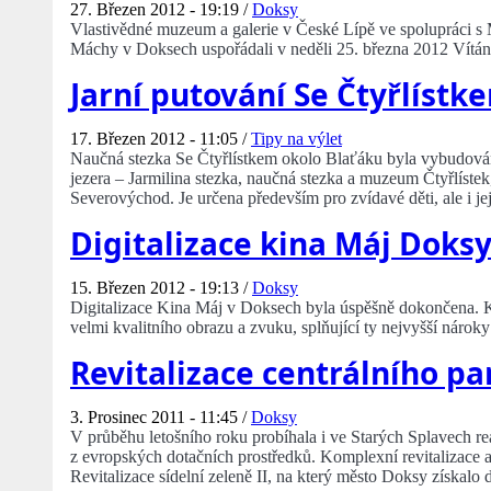
27. Březen 2012 - 19:19 /
Doksy
Vlastivědné muzeum a galerie v České Lípě ve spolupráci
Máchy v Doksech uspořádali v neděli 25. března 2012 Vítání
Jarní putování Se Čtyřlístk
17. Březen 2012 - 11:05 /
Tipy na výlet
Naučná stezka Se Čtyřlístkem okolo Blaťáku byla vybudován
jezera – Jarmilina stezka, naučná stezka a muzeum Čtyřlís
Severovýchod. Je určena především pro zvídavé děti, ale i jej
Digitalizace kina Máj Doks
15. Březen 2012 - 19:13 /
Doksy
Digitalizace Kina Máj v Doksech byla úspěšně dokončena. K
velmi kvalitního obrazu a zvuku, splňující ty nejvyšší nárok
Revitalizace centrálního pa
3. Prosinec 2011 - 11:45 /
Doksy
V průběhu letošního roku probíhala i ve Starých Splavech 
z evropských dotačních prostředků. Komplexní revitalizace a 
Revitalizace sídelní zeleně II, na který město Doksy získalo