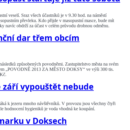
tní veselí. Sraz všech účastníků je v 9.30 hod. na náměstí
asopustním převleku. Kdo přijde v masopustní masce, bude mít
sky navíc obdrží za účast v celém průvodu drobnou odměnu.
nční dar třem obcím
 následků způsobených povodněmi. Zastupitelstvo města na svém
s názvem „POVODNĚ 2013 ZA MĚSTO DOKSY“ ve výši 300 tis.
 Kč.
 září vypouštět nebude
láká k jezeru mnoho návštěvníků. V provozu jsou všechny čtyři
 Dle hodnocení hygieniků je voda vhodná ke koupání.
armarku v Doksech