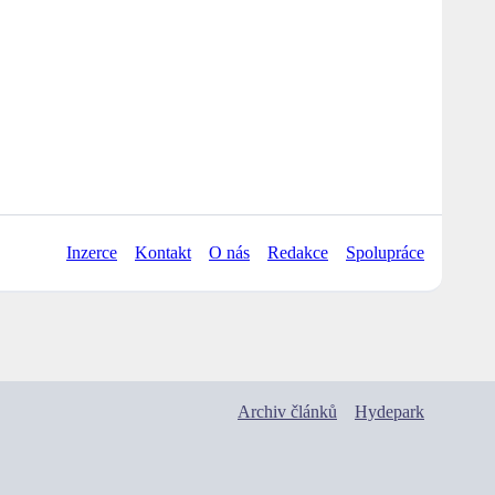
Inzerce
Kontakt
O nás
Redakce
Spolupráce
Archiv článků
Hydepark