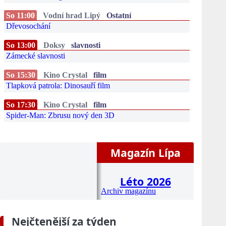
So 11:00
Vodní hrad Lipý
Ostatní
Dřevosochání
So 13:00
Doksy
slavnosti
Zámecké slavnosti
So 15:30
Kino Crystal
film
Tlapková patrola: Dinosauří film
So 17:30
Kino Crystal
film
Spider-Man: Zbrusu nový den 3D
Magazín Lípa
Léto 2026
Archiv magazínu
Nejčtenější za týden