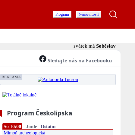
Program
Nemovitosti
svátek má
Soběslav
Sledujte nás na Facebooku
REKLAMA
Program Českolipska
So 10:00
Jinde
Ostatní
Mimoň archeologická