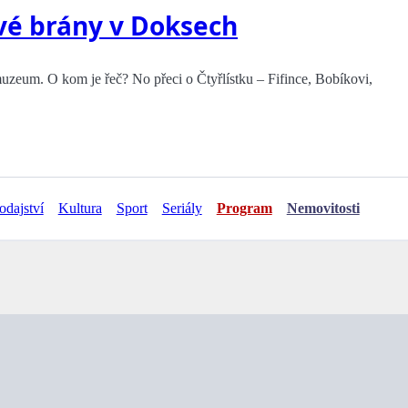
vé brány v Doksech
muzeum. O kom je řeč? No přeci o Čtyřlístku – Fifince, Bobíkovi,
odajství
Kultura
Sport
Seriály
Program
Nemovitosti