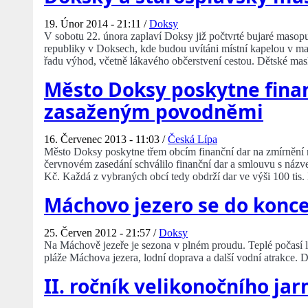
19. Únor 2014 - 21:11 /
Doksy
V sobotu 22. února zaplaví Doksy již počtvrté bujaré masopus
republiky v Doksech, kde budou uvítáni místní kapelou v m
řadu výhod, včetně lákavého občerstvení cestou. Dětské ma
Město Doksy poskytne fina
zasaženým povodněmi
16. Červenec 2013 - 11:03 /
Česká Lípa
Město Doksy poskytne třem obcím finanční dar na zmírnění
červnovém zasedání schválilo finanční dar a smlouvu 
Kč. Každá z vybraných obcí tedy obdrží dar ve výši 100 tis.
Máchovo jezero se do konce
25. Červen 2012 - 21:57 /
Doksy
Na Máchově jezeře je sezona v plném proudu. Teplé počasí 
pláže Máchova jezera, lodní doprava a další vodní atrakce.
II. ročník velikonočního j