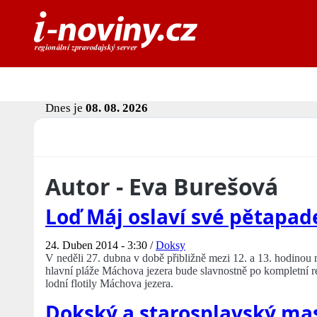
Dnes je
08. 08. 2026
Autor - Eva Burešová
Loď Máj oslaví své pětapa
24. Duben 2014 - 3:30 /
Doksy
V neděli 27. dubna v době přibližně mezi 12. a 13. hodino
hlavní pláže Máchova jezera bude slavnostně po kompletní re
lodní flotily Máchova jezera.
Dokský a starosplavský mas