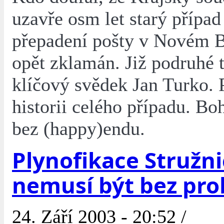
uzavře osm let starý přípa
přepadení pošty v Novém B
opět zklamán. Již podruhé t
klíčový svědek Jan Turko. 
historii celého případu. Boh
bez (happy)endu.
Plynofikace Stružn
nemusí být bez pr
24. Září 2003 - 20:52 /