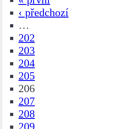
‹ předchozí
…
202
203
204
205
206
207
208
209