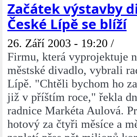
Začátek výstavby d
České Lípě se blíží
26. Září 2003 - 19:20 /
Firmu, která vyprojektuje 
městské divadlo, vybrali r
Lípě. "Chtěli bychom ho zač
již v příštím roce," řekla d
radnice Markéta Aulová. Pr
hotový za čtyři měsíce a mě