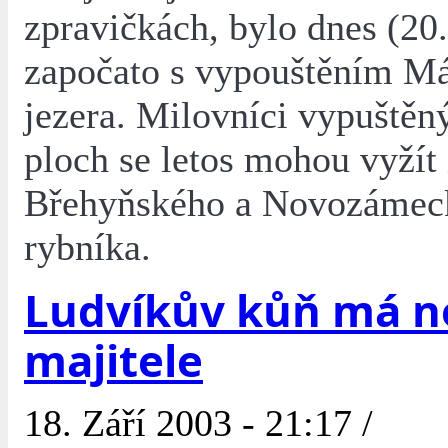
zpravičkách, bylo dnes (20.
započato s vypouštěním M
jezera. Milovníci vypuštěn
ploch se letos mohou vyžít 
Břehyňského a Novozámec
rybníka.
Ludvíkův kůň má 
majitele
18. Září 2003 - 21:17 /