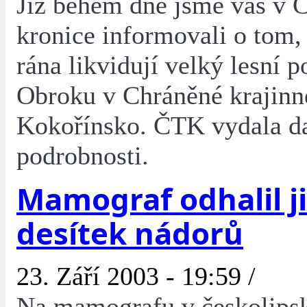
Již během dne jsme vás v 
kronice informovali o tom, 
rána likvidují velký lesní p
Obroku v Chráněné krajinné
Kokořínsko. ČTK vydala da
podrobnosti.
Mamograf odhalil j
desítek nádorů
23. Září 2003 - 19:59 /
Na mamografu v českolips