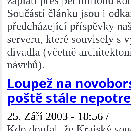
zaplatí přes pět milionů ko
Součástí článku jsou i odk
předcházející příspěvky na
serveru, které souvisely s 
divadla (včetně architekto
návrhů).
Loupež na novobor
poště stále nepotr
25. Září 2003 - 18:56 /
Kdo doufal, že Krajský sou