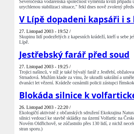
Severočeská vodárenská společnost vyměnila kvůli případu ú
urychlenou stabilizaci situace," řekl dnes nově zvolený před
V Lípě dopadeni kapsáři i 
27. Listopad 2003 - 19:52 /
Skupinu lidí podezřelých z kapesních krádeží, kteří u sebe ješ
Lípě.
Jestřebský farář před soud
27. Listopad 2003 - 19:25 /
Trojici našinců, v níž je také bývalý farář z Jestřebí, obžalo
Strnadová. Mužům klade za vinu, že ukradli sakrální a uměle
dvanáct let vězení. Krádeže oznámili policii zástupci římskok
Blokáda silnice k volfartick
26. Listopad 2003 - 22:20 /
Ekologičtí aktivisté z občanských sdružení Ekokrajina Natur
silnici vedoucí ke stavbě skládky na území Volfartic na Česk
Novém Oldřichově, se zúčastnilo přes 130 lidí, z nichž necel
stran sporu.)