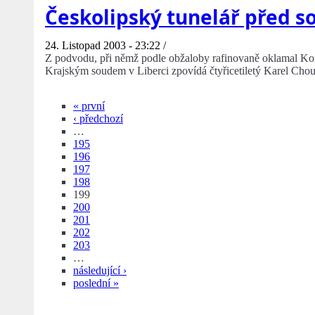
Českolipský tunelář před 
24. Listopad 2003 - 23:22 /
Z podvodu, při němž podle obžaloby rafinovaně oklamal Kome
Krajským soudem v Liberci zpovídá čtyřicetiletý Karel Cho
« první
‹ předchozí
…
195
196
197
198
199
200
201
202
203
…
následující ›
poslední »