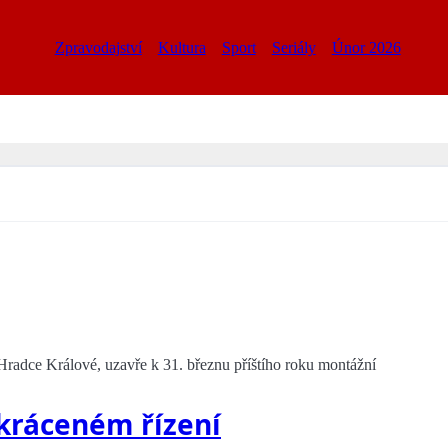
Zpravodajství
Kultura
Sport
Seriály
Únor 2026
 Hradce Králové, uzavře k 31. březnu příštího roku montážní
kráceném řízení