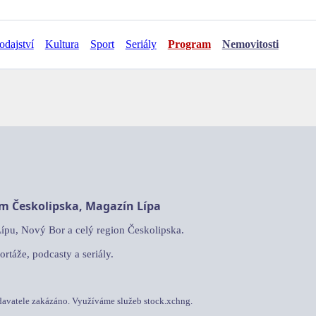
odajství
Kultura
Sport
Seriály
Program
Nemovitosti
am Českolipska, Magazín Lípa
Lípu, Nový Bor a celý region Českolipska.
ortáže, podcasty a seriály.
davatele zakázáno. Využíváme služeb stock.xchng.