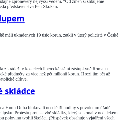
dajné zpronevěry nejvyšší vedení. "Od změn si slibujeme
seda představenstva Petr Skokan.
s lupem
tě měli ukradených 19 tisíc korun, zatkli v úterý policisté v České
vala z krádeží v kostelech liberecká státní zástupkyně Romana
cké předměty za více než pět milionů korun. Hrozí jim pět až
atolické církve.
é skládce
a a Hnutí Duha blokovali necelé tři hodiny s povolením úřadů
olipsku. Protestu proti stavbě skládky, který se konal v nedalekém
ou polovinu tvořili školáci. (Příspěvek obsahuje vyjádření všech