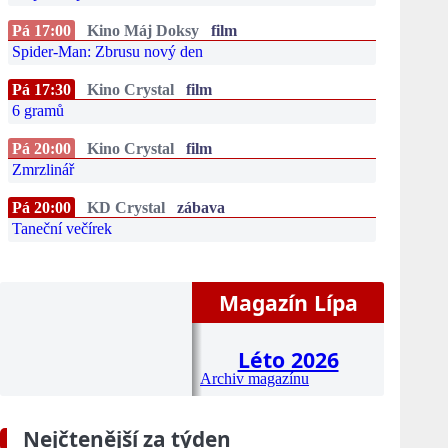
Pá 17:00
Kino Máj Doksy
film
Spider-Man: Zbrusu nový den
Pá 17:30
Kino Crystal
film
6 gramů
Pá 20:00
Kino Crystal
film
Zmrzlinář
Pá 20:00
KD Crystal
zábava
Taneční večírek
Magazín Lípa
Léto 2026
Archiv magazínu
Nejčtenější za týden