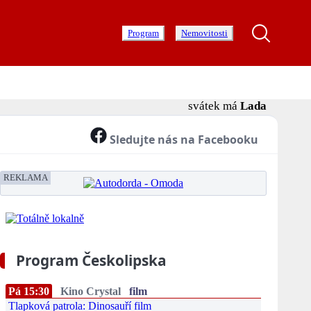
Program
Nemovitosti
svátek má
Lada
Sledujte nás na Facebooku
REKLAMA
Program Českolipska
Pá 15:30
Kino Crystal
film
Tlapková patrola: Dinosauří film