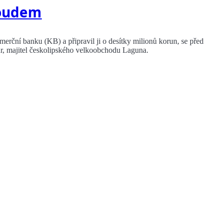
soudem
rční banku (KB) a připravil ji o desítky milionů korun, se před
ur, majitel českolipského velkoobchodu Laguna.