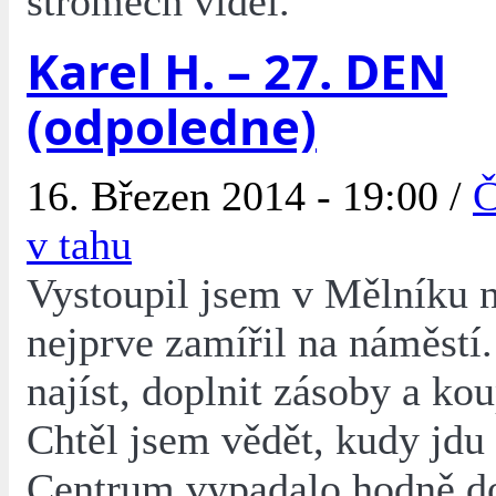
stromech viděl.
Karel H. – 27. DEN
(odpoledne)
16. Březen 2014 - 19:00 /
Č
v tahu
Vystoupil jsem v Mělníku n
nejprve zamířil na náměstí
najíst, doplnit zásoby a kou
Chtěl jsem vědět, kudy jdu
Centrum vypadalo hodně d