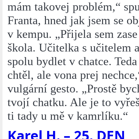
mám takovej problém,“ spu
Franta, hned jak jsem se ob
v kempu. „Přijela sem zase
škola. Učitelka s učitelem 
spolu bydlet v chatce. Teda
chtěl, ale vona prej nechce,
vulgární gesto. „Prostě byc
tvojí chatku. Ale je to vyře
ti tady u mě v kamrlíku.“
Karel H. – 25. DEN