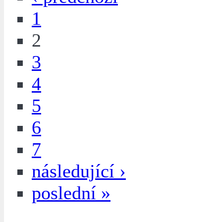
1
2
3
4
5
6
7
následující ›
poslední »