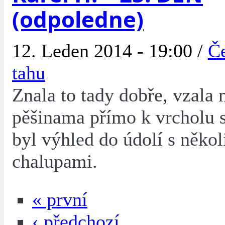
(odpoledne)
12. Leden 2014 - 19:00 /
Če
tahu
Znala to tady dobře, vzala
pěšinama přímo k vrcholu s
byl výhled do údolí s někol
chalupami.
« první
‹ předchozí