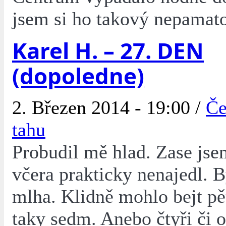
jsem si ho takový nepamato
Karel H. – 27. DEN
(dopoledne)
2. Březen 2014 - 19:00 /
Če
tahu
Probudil mě hlad. Zase jsem
včera prakticky nenajedl. B
mlha. Klidně mohlo bejt pě
taky sedm. Anebo čtyři či 