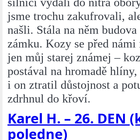
silnici vydali do nitra obor
jsme trochu zakufrovali, al
našli. Stála na něm budova
zámku. Kozy se před námi 
jen můj starej známej – koz
postával na hromadě hlíny,
i on ztratil důstojnost a po
zdrhnul do křoví.
Karel H. – 26. DEN 
poledne)