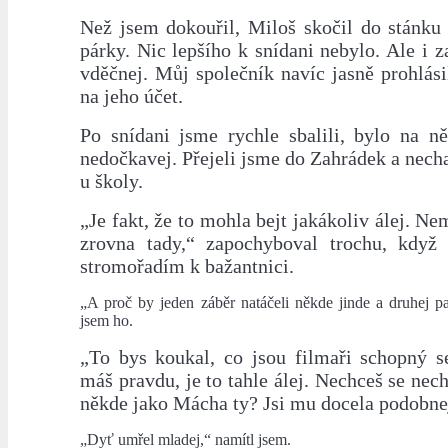
Než jsem dokouřil, Miloš skočil do stánku 
párky. Nic lepšího k snídani nebylo. Ale i z
vděčnej. Můj společník navíc jasně prohlási
na jeho účet.
Po snídani jsme rychle sbalili, bylo na ně
nedočkavej. Přejeli jsme do Zahrádek a nechal
u školy.
„Je fakt, že to mohla bejt jakákoliv álej. Ne
zrovna tady,“ zapochyboval trochu, když
stromořadím k bažantnici.
„A proč by jeden záběr natáčeli někde jinde a druhej p
jsem ho.
„To bys koukal, co jsou filmaři schopný se
máš pravdu, je to tahle álej. Nechceš se nech
někde jako Mácha ty? Jsi mu docela podobne
„Dyť umřel mladej,“ namítl jsem.