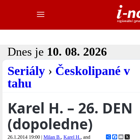
Dnes je
10. 08. 2026
Seriály
›
Českolipané v
tahu
Karel H. – 26. DEN
(dopoledne)
Share
Facebook
Email
X
26.1.2014 19:00
|
Milan B.
,
Karel H.
, and