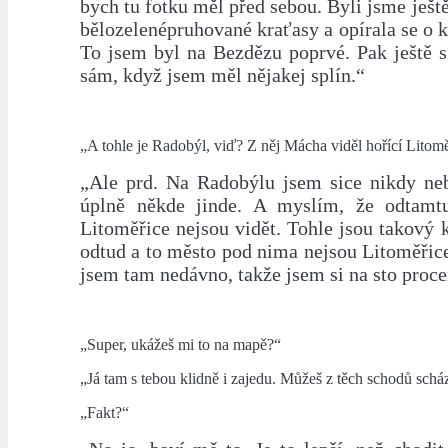
bych tu fotku měl před sebou. Byli jsme ješt
bělozelenépruhované kraťasy a opírala se o 
To jsem byl na Bezdězu poprvé. Pak ještě s
sám, když jsem měl nějakej splín.“
„A tohle je Radobýl, viď? Z něj Mácha viděl hořící Litomě
„Ale prd. Na Radobýlu jsem sice nikdy neby
úplně někde jinde. A myslím, že odtamt
Litoměřice nejsou vidět. Tohle jsou takový 
odtud a to město pod nima nejsou Litoměřice
jsem tam nedávno, takže jsem si na sto procen
„Super, ukážeš mi to na mapě?“
„Já tam s tebou klidně i zajedu. Můžeš z těch schodů schá
„Fakt?“