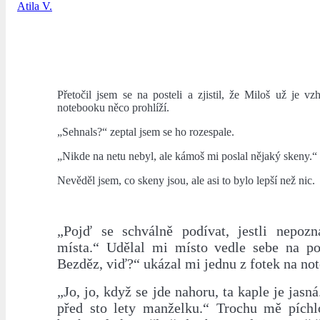
Atila V.
Přetočil jsem se na posteli a zjistil, že Miloš už je vz
notebooku něco prohlíží.
„Sehnals?“ zeptal jsem se ho rozespale.
„Nikde na netu nebyl, ale kámoš mi poslal nějaký skeny.“
Nevěděl jsem, co skeny jsou, ale asi to bylo lepší než nic.
„Pojď se schválně podívat, jestli nepozn
místa.“ Udělal mi místo vedle sebe na pos
Bezděz, viď?“ ukázal mi jednu z fotek na no
„Jo, jo, když se jde nahoru, ta kaple je jasn
před sto lety manželku.“ Trochu mě píchl