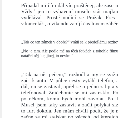
Připadal mi čím dál víc praštěnej, ale zase n
Vždyť jen to vybavení muselo stát majla
vydělával. Prostě nudící se Pražák. Přes 
v kanceláři, o víkendu zabíjí čas lovem záběr
„Tak co ten zámek v oboře?“ vrátil se k předešlému rozho
„No je tam. Ale podle mě na těch fotkách z tohohle filmu 
natáčel nějakej jinej, to nevím.“
„Tak na něj pečem,“ rozhodl a my se svižn
zpět k autu. V půlce cesty vytáhl telefon, 
dál, on se zastavil, opřel se o jednu z lip a
telefonoval. Zničehonic se mi zastesklo. P
po někom, komu bych mohl zavolat. Po Te
Musel jsem taky zastavit a začít polykat slz
to furt dokola. Jen mám chvíli pocit, že je 
začne se mi stejskat po věcech, od kterejc