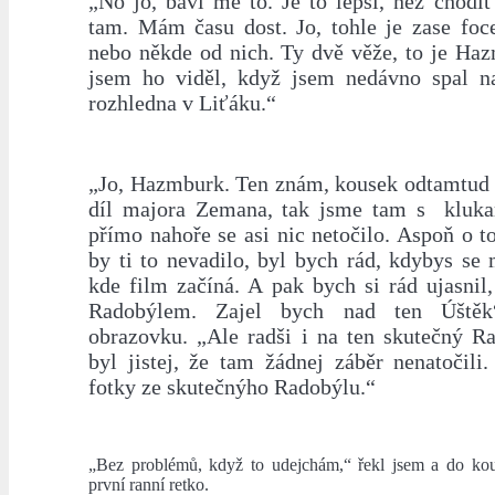
„No jo, baví mě to. Je to lepší, než chodi
tam. Mám času dost. Jo, tohle je zase foc
nebo někde od nich. Ty dvě věže, to je Ha
jsem ho viděl, když jsem nedávno spal n
rozhledna v Liťáku.“
„Jo, Hazmburk. Ten znám, kousek odtamtud s
díl majora Zemana, tak jsme tam s kluka
přímo nahoře se asi nic netočilo. Aspoň o t
by ti to nevadilo, byl bych rád, kdybys se
kde film začíná. A pak bych si rád ujasnil,
Radobýlem. Zajel bych nad ten Úštěk
obrazovku. „Ale radši i na ten skutečný Ra
byl jistej, že tam žádnej záběr nenatočili
fotky ze skutečnýho Radobýlu.“
„Bez problémů, když to udejchám,“ řekl jsem a do kou
první ranní retko.