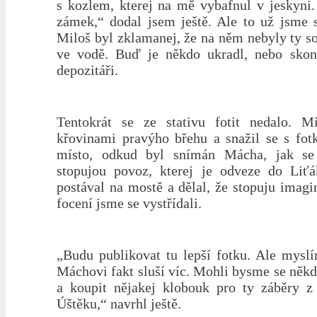
s kozlem, kterej na mě vybafnul v jeskyni.
zámek,“ dodal jsem ještě. Ale to už jsme s
Miloš byl zklamanej, že na něm nebyly ty s
ve vodě. Buď je někdo ukradl, nebo skon
depozitáři.
Tentokrát se ze stativu fotit nedalo. M
křovinami pravýho břehu a snažil se s fotk
místo, odkud byl snímán Mácha, jak s
stopujou povoz, kterej je odveze do Liť
postával na mostě a dělal, že stopuju imagi
focení jsme se vystřídali.
„Budu publikovat tu lepší fotku. Ale myslí
Máchovi fakt sluší víc. Mohli bysme se někd
a koupit nějakej klobouk pro ty záběry 
Úštěku,“ navrhl ještě.