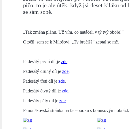
pičo, to je ale útěk, když jsi deset kiláků o
se sám sobě.
„Tak změna plánu. Už vím, co natáčeli v tý tvý oboře!“
Otočil jsem se k Milošovi. „Ty brečíš?“ zeptal se mě.
Padesátý první díl je
zde
.
Padesátý druhý díl je
zde
.
Padesátý třetí díl je
zde
.
Padesátý čtvrtý díl je
zde
.
Padesátý pátý díl je
zde
.
Fanouškovská stránka na facebooku s bonusovými obrázk