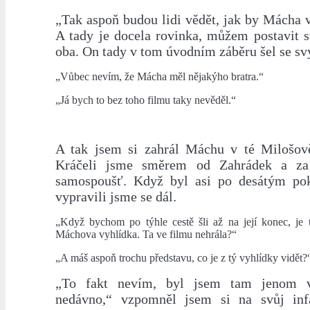
„Tak aspoň budou lidi vědět, jak by Mácha v
A tady je docela rovinka, můžem postavit st
oba. On tady v tom úvodním záběru šel se s
„Vůbec nevím, že Mácha měl nějakýho bratra.“
„Já bych to bez toho filmu taky nevěděl.“
A tak jsem si zahrál Máchu v té Milošově
Kráčeli jsme směrem od Zahrádek a za
samospoušť. Když byl asi po desátým pok
vypravili jsme se dál.
„Když bychom po týhle cestě šli až na její konec, je 
Máchova vyhlídka. Ta ve filmu nehrála?“
„A máš aspoň trochu představu, co je z tý vyhlídky vidět?
„To fakt nevím, byl jsem tam jenom v
nedávno,“ vzpomněl jsem si na svůj infa