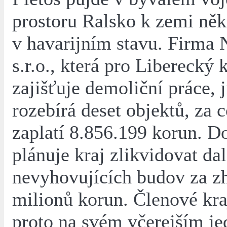
prostoru Ralsko k zemi něk
v havarijním stavu. Firm
s.r.o., která pro Liberecký 
zajišťuje demoliční práce, j
rozebírá deset objektů, za c
zaplatí 8.856.199 korun. D
plánuje kraj zlikvidovat da
nevyhovujících budov za z
milionů korun. Členové kra
proto na svém včerejším je