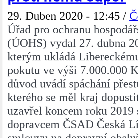
29. Duben 2020 - 12:45 /
Č
Úřad pro ochranu hospodář
(ÚOHS) vydal 27. dubna 20
kterým ukládá Libereckému
pokutu ve výši 7.000.000 K
důvod uvádí spáchání přest
kterého se měl kraj dopusti
uzavřel koncem roku 2019 
dopravcem ČSAD Česká Líp
smlouvu na dopravní obslu