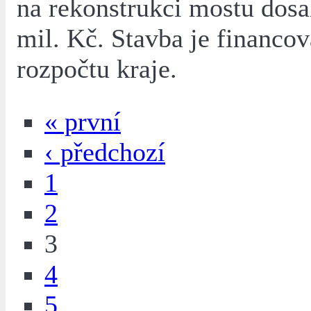
na rekonstrukci mostu dosa
mil. Kč. Stavba je financov
rozpočtu kraje.
« první
‹ předchozí
1
2
3
4
5