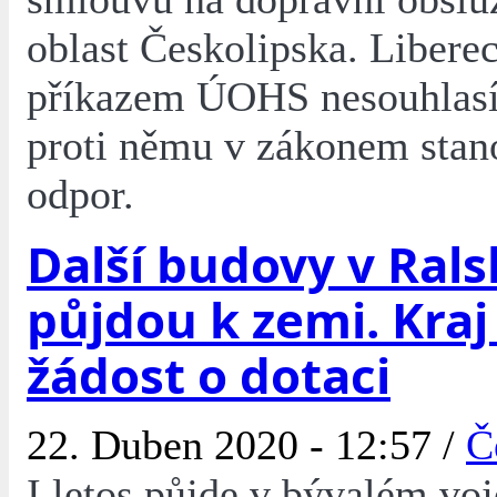
oblast Českolipska. Liberec
příkazem ÚOHS nesouhlasí
proti němu v zákonem stan
odpor.
Další budovy v Ral
půjdou k zemi. Kra
žádost o dotaci
22. Duben 2020 - 12:57 /
Č
I letos půjde v bývalém vo