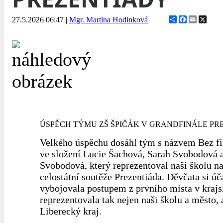
Share
Facebook
Email
X
27.5.2026 06:47
|
Mgr. Martina Hodinková
ÚSPĚCH TÝMU ZŠ ŠPIČÁK V GRANDFINÁLE PR
Velkého úspěchu dosáhl tým s názvem Bez fil
ve složení Lucie Šachová, Sarah Svobodová
Svobodová, který reprezentoval naši školu 
celostátní soutěže Prezentiáda. Děvčata si úča
vybojovala postupem z prvního místa v krajs
reprezentovala tak nejen naši školu a město, a
Liberecký kraj.