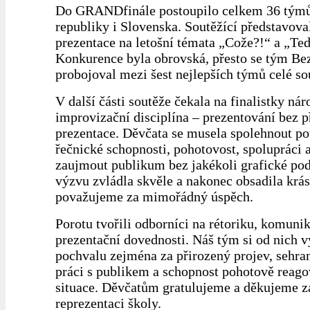
Do GRANDfinále postoupilo celkem 36 týmů
republiky i Slovenska. Soutěžící představova
prezentace na letošní témata „Cože?!“ a „Teď
Konkurence byla obrovská, přesto se tým Bez
probojoval mezi šest nejlepších týmů celé so
V další části soutěže čekala na finalistky nár
improvizační disciplína – prezentování bez p
prezentace. Děvčata se musela spolehnout po
řečnické schopnosti, pohotovost, spolupráci 
zaujmout publikum bez jakékoli grafické podp
výzvu zvládla skvěle a nakonec obsadila krás
považujeme za mimořádný úspěch.
Porotu tvořili odborníci na rétoriku, komunik
prezentační dovednosti. Náš tým si od nich v
pochvalu zejména za přirozený projev, sehra
práci s publikem a schopnost pohotově reago
situace. Děvčatům gratulujeme a děkujeme z
reprezentaci školy.