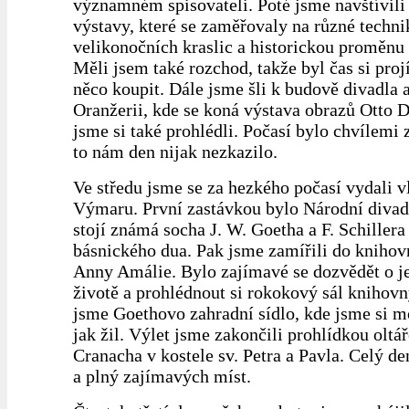
významném spisovateli. Poté jsme navštívil
výstavy, které se zaměřovaly na různé techni
velikonočních kraslic a historickou proměnu
Měli jsem také rozchod, takže byl čas si proj
něco koupit. Dále jsme šli k budově divadla a
Oranžerii, kde se koná výstava obrazů Otto D
jsme si také prohlédli. Počasí bylo chvílemi
to nám den nijak nezkazilo.
Ve středu jsme se za hezkého počasí vydali 
Výmaru. První zastávkou bylo Národní divad
stojí známá socha J. W. Goetha a F. Schillera
básnického dua. Pak jsme zamířili do kniho
Anny Amálie. Bylo zajímavé se dozvědět o j
životě a prohlédnout si rokokový sál knihovn
jsme Goethovo zahradní sídlo, kde jsme si mo
jak žil. Výlet jsme zakončili prohlídkou oltář
Cranacha v kostele sv. Petra a Pavla. Celý d
a plný zajímavých míst.