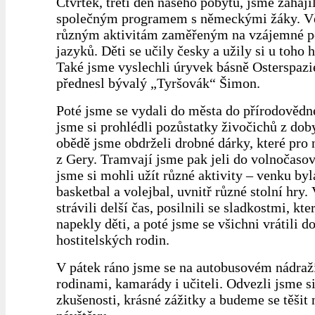
Čtvrtek, třetí den našeho pobytu, jsme zahájil
společným programem s německými žáky. Vě
různým aktivitám zaměřeným na vzájemné p
jazyků. Děti se učily česky a užily si u toho 
Také jsme vyslechli úryvek básně Osterspazi
přednesl bývalý „Tyršovák“ Šimon.
Poté jsme se vydali do města do přírodověd
jsme si prohlédli pozůstatky živočichů z dob
obědě jsme obdrželi drobné dárky, které pro n
z Gery. Tramvají jsme pak jeli do volnočasov
jsme si mohli užít různé aktivity – venku byl
basketbal a volejbal, uvnitř různé stolní hry.
strávili delší čas, posilnili se sladkostmi, kte
napekly děti, a poté jsme se všichni vrátili d
hostitelských rodin.
V pátek ráno jsme se na autobusovém nádraží
rodinami, kamarády i učiteli. Odvezli jsme s
zkušenosti, krásné zážitky a budeme se těšit 