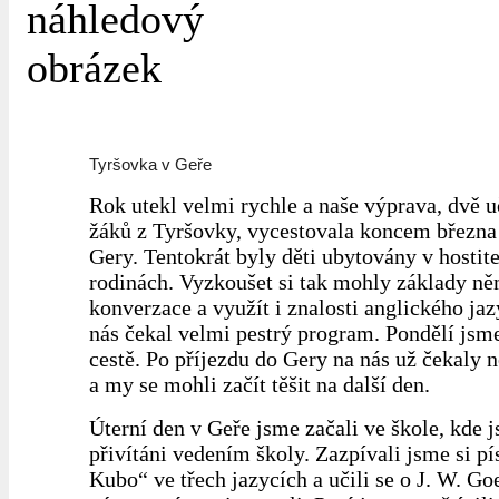
Tyršovka v Geře
Rok utekl velmi rychle a naše výprava, dvě u
žáků z Tyršovky, vycestovala koncem březn
Gery. Tentokrát byly děti ubytovány v hostit
rodinách. Vyzkoušet si tak mohly základy n
konverzace a využít i znalosti anglického ja
nás čekal velmi pestrý program. Pondělí jsme
cestě. Po příjezdu do Gery na nás už čekaly
a my se mohli začít těšit na další den.
Úterní den v Geře jsme začali ve škole, kde 
přivítáni vedením školy. Zazpívali jsme si pí
Kubo“ ve třech jazycích a učili se o J. W. G