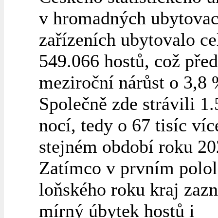
v hromadných ubytovac
zařízeních ubytovalo c
549.066 hostů, což před
meziroční nárůst o 3,8 
Společně zde strávili 1
nocí, tedy o 67 tisíc ví
stejném období roku 20
Zatímco v prvním polol
loňského roku kraj zaz
mírný úbytek hostů i