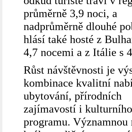
odkud turisté tráví v re
průměrně 3,9 noci, a
nadprůměrně dlouhé po
hlásí také hosté z Bulha
4,7 nocemi a z Itálie s 4
Růst návštěvnosti je v
kombinace kvalitní nab
ubytování, přírodních
zajímavostí i kulturníh
programu. Významnou r