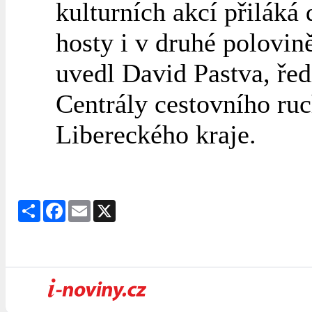
kulturních akcí přiláká 
hosty i v druhé polovin
uvedl David Pastva, řed
Centrály cestovního ru
Libereckého kraje.
Share
Facebook
Email
X