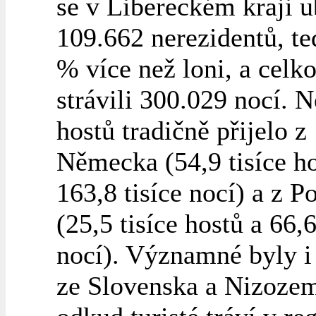
se v Libereckém kraji 
109.662 nerezidentů, te
% více než loni, a celk
strávili 300.029 nocí. N
hostů tradičně přijelo z
Německa (54,9 tisíce ho
163,8 tisíce nocí) a z P
(25,5 tisíce hostů a 66,6
nocí). Významné byly i
ze Slovenska a Nizoze