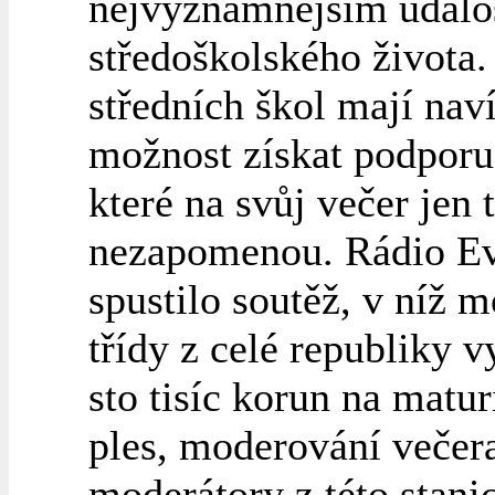
nejvýznamnějším udál
středoškolského života.
středních škol mají nav
možnost získat podporu
které na svůj večer jen 
nezapomenou. Rádio Ev
spustilo soutěž, v níž 
třídy z celé republiky v
sto tisíc korun na matur
ples, moderování večer
moderátory z této stani