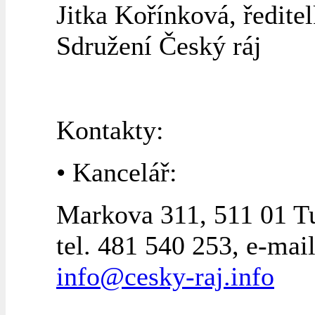
Jitka Kořínková, ředite
Sdružení Český ráj
Kontakty:
• Kancelář:
Markova 311, 511 01 T
tel. 481 540 253, e-mail
info@cesky-raj.info