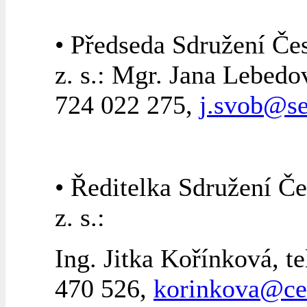
• Předseda Sdružení Čes
z. s.: Mgr. Jana Lebedov
724 022 275,
j.svob@s
• Ředitelka Sdružení Če
z. s.:
Ing. Jitka Kořínková, te
470 526,
korinkova@ce