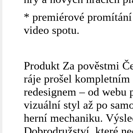
* premiérové promítán
video spotu.
Produkt Za pověstmi Č
ráje prošel kompletním
redesignem – od webu 
vizuální styl až po sam
herní mechaniku. Výsl
Dobrodružství, které n