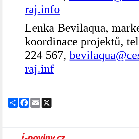
raj.info
Lenka Bevilaqua, marke
koordinace projektů, tel
224 567,
bevilaqua@ce
raj.inf
Share
Facebook
Email
X