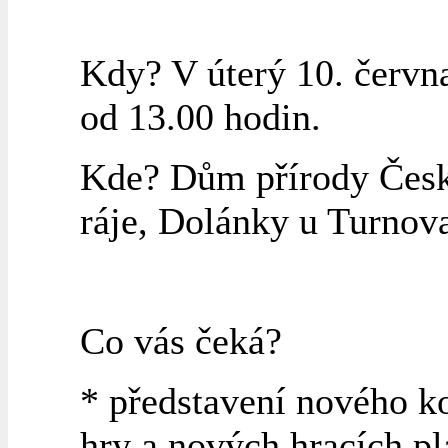
Kdy? V úterý 10. červn
od 13.00 hodin.
Kde? Dům přírody Čes
ráje, Dolánky u Turnova
Co vás čeká?
* představení nového k
hry a nových hracích pl