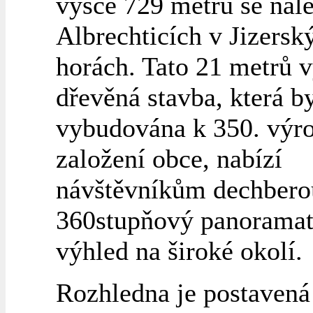
výšce 729 metrů se nal
Albrechticích v Jizersk
horách. Tato 21 metrů 
dřevěná stavba, která b
vybudována k 350. výro
založení obce, nabízí
návštěvníkům dechbero
360stupňový panoramat
výhled na široké okolí.
Rozhledna je postavená