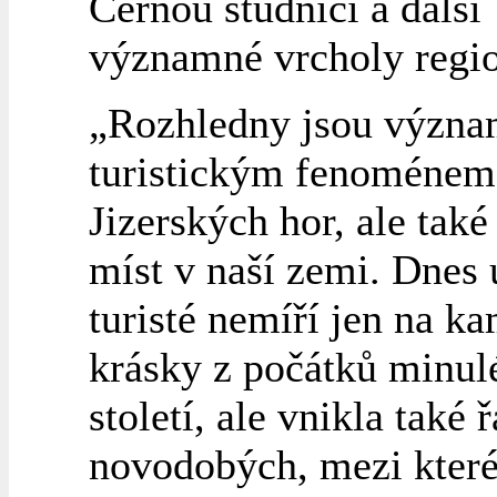
Černou studnici a další
významné vrcholy regi
„Rozhledny jsou význ
turistickým fenoménem
Jizerských hor, ale tak
míst v naší zemi. Dnes 
turisté nemíří jen na k
krásky z počátků minul
století, ale vnikla také 
novodobých, mezi které