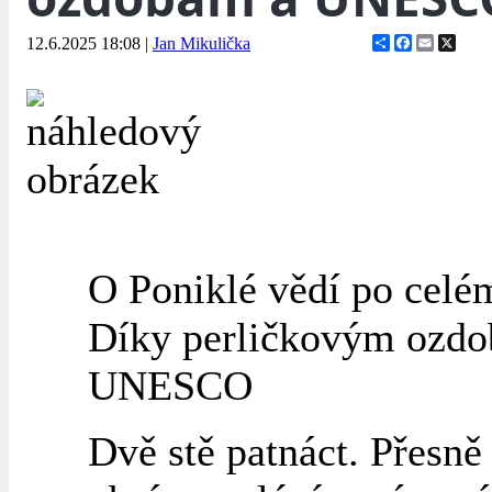
Share
Facebook
Email
X
12.6.2025 18:08
|
Jan Mikulička
O Poniklé vědí po celém
Díky perličkovým ozd
UNESCO
Dvě stě patnáct. Přesně 