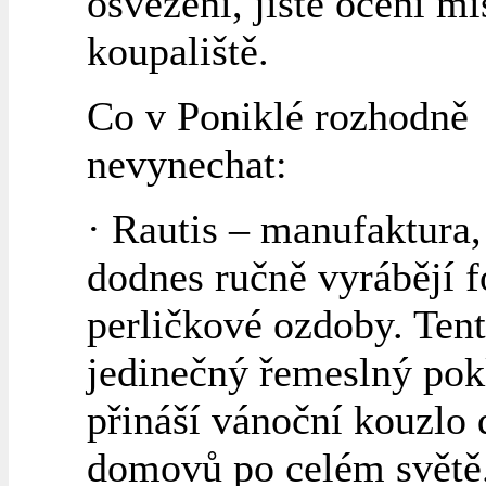
osvěžení, jistě ocení mí
koupaliště.
Co v Poniklé rozhodně
nevynechat:
· Rautis – manufaktura,
dodnes ručně vyrábějí 
perličkové ozdoby. Ten
jedinečný řemeslný pok
přináší vánoční kouzlo 
domovů po celém světě