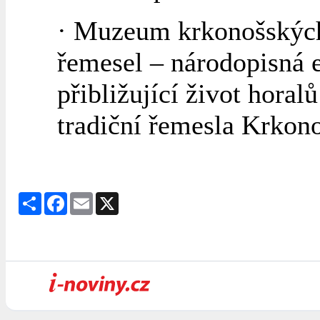
· Muzeum krkonošskýc
řemesel – národopisná 
přibližující život horalů
tradiční řemesla Krkono
Share
Facebook
Email
X