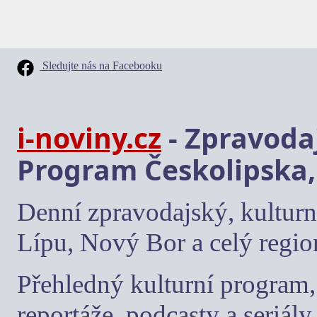
Sledujte nás na Facebooku
i-noviny.cz
- Zpravodaj
Program Českolipska,
Denní zpravodajský, kulturn
Lípu, Nový Bor a celý regio
Přehledný kulturní program, 
reportáže, podcasty a seriály.