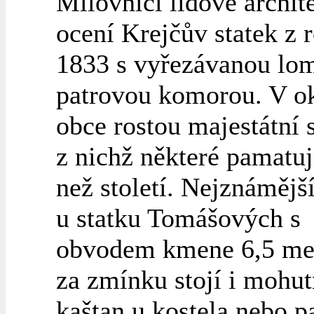
Milovníci lidové archit
ocení Krejčův statek z 
1833 s vyřezávanou lom
patrovou komorou. V ok
obce rostou majestátní 
z nichž některé pamatuj
než století. Nejznámější
u statku Tomášových s
obvodem kmene 6,5 met
za zmínku stojí i mohu
kaštan u kostela nebo 