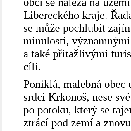
obcí se nalézá na území
Libereckého kraje. Řada
se může pochlubit zají
minulostí, významnými
a také přitažlivými turi
cíli.
Poniklá, malebná obec 
srdci Krkonoš, nese sv
po potoku, který se taj
ztrácí pod zemí a znovu