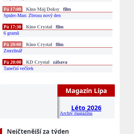
Pá 17:00
Kino Máj Doksy
film
Spider-Man: Zbrusu nový den
Pá 17:30
Kino Crystal
film
6 gramů
Pá 20:00
Kino Crystal
film
Zmrzlinář
Pá 20:00
KD Crystal
zábava
Taneční večírek
Magazín Lípa
Léto 2026
Archiv magazínu
Nejčtenější za týden