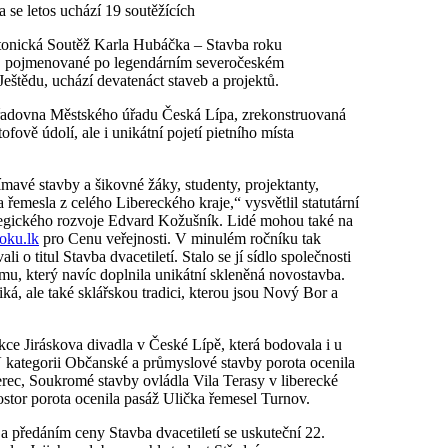
se letos uchází 19 soutěžících
ktonická Soutěž Karla Hubáčka – Stavba roku
ní, pojmenované po legendárním severočeském
 Ještědu, uchází devatenáct staveb a projektů.
úřadovna Městského úřadu Česká Lípa, zrekonstruovaná
ově údolí, ale i unikátní pojetí pietního místa
avé stavby a šikovné žáky, studenty, projektanty,
y a řemesla z celého Libereckého kraje,“ vysvětlil statutární
tegického rozvoje Edvard Kožušník. Lidé mohou také na
roku.lk
pro Cenu veřejnosti. V minulém ročníku tak
i o titul Stavba dvacetiletí. Stalo se jí sídlo společnosti
, který navíc doplnila unikátní skleněná novostavba.
ká, ale také sklářskou tradici, kterou jsou Nový Bor a
kce Jiráskova divadla v České Lípě, která bodovala i u
. V kategorii Občanské a průmyslové stavby porota ocenila
rec, Soukromé stavby ovládla Vila Terasy v liberecké
rostor porota ocenila pasáž Ulička řemesel Turnov.
a předáním ceny Stavba dvacetiletí se uskuteční 22.