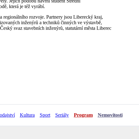
ely. Jejich podobu navrhl student Střední
ě, která je též vyrábí.
 regionálního rozvoje. Partnery jsou Liberecký kraj,
rizovaných inženýrů a techniků činných ve výstavbě,
Český svaz stavebních inženýrů, statutární města Liberec
odajství
Kultura
Sport
Seriály
Program
Nemovitosti