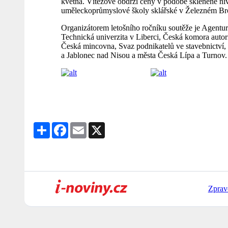
května. Vítězové obdrží ceny v podobě skleněné niv
uměleckoprůmyslové školy sklářské v Železném Brod
Organizátorem letošního ročníku soutěže je Agentura
Technická univerzita v Liberci, Česká komora auto
Česká mincovna, Svaz podnikatelů ve stavebnictví, 
a Jablonec nad Nisou a města Česká Lípa a Turnov.
Share
Facebook
Email
X
Zprav