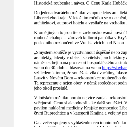
Historická roubenka i náves. O Cenu Karla Hubáčka 
Do jedenadvacátého ročníku vstupuje letos archite
Libereckého kraje. V letošním ročníku se o oceně
architektovi, autorovi hotelu a vysílače na vrcholku
Kromě jiných to jsou třeba zrekonstruovaná nová 
roubená chalupa a zároveň kulturní památka v Kryštof
posledního rozloučení ve Vratislavicích nad Nisou.
„Smyslem soutěže je vyzdvihnout úspěšné nebo zajím
architekty, talenty v oblasti stavitelství, architektur
náměstek hejtmana pro resort hospodářského a stra
webu do 30. dubna hlasovat na webu
https://stavba
vzhledem k tomu, že soutěž slavila dvacátiny, hlasoval
Lasvit v Novém Boru – rekonstrukce roubeného domu
Ta reprezentuje nejen obor, v němž společnost podni
jeho okolí proslulé.
V loňském ročníku porotu nejvíce zaujala rekonstru
veřejnosti. Cenu si ale odnesli také další soutěžící
pavilon nukleární medicíny Krajské nemocnice Libe
čtvrti Ruprechtice a v kategorii Krajina a veřejný p
Galavečer spojený s vyhlášením cen tohoto ročníku 