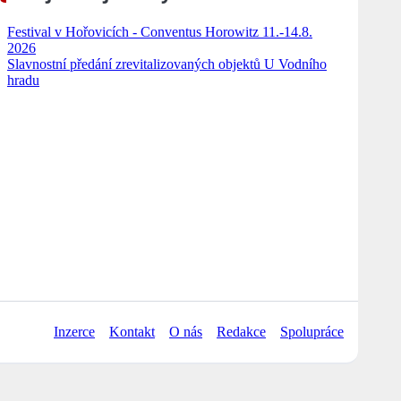
Festival v Hořovicích - Conventus Horowitz 11.-14.8.
2026
Slavnostní předání zrevitalizovaných objektů U Vodního
hradu
Inzerce
Kontakt
O nás
Redakce
Spolupráce