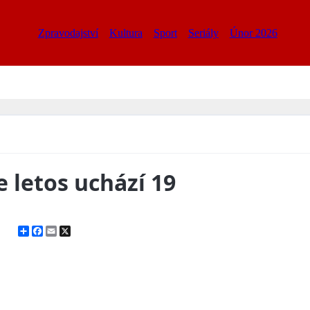
Zpravodajství
Kultura
Sport
Seriály
Únor 2026
 letos uchází 19
Share
Facebook
Email
X