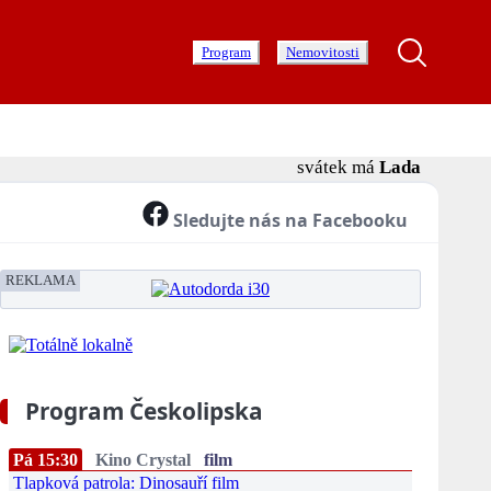
Program
Nemovitosti
svátek má
Lada
Sledujte nás na Facebooku
REKLAMA
Program Českolipska
Pá 15:30
Kino Crystal
film
Tlapková patrola: Dinosauří film