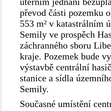
úterním jednání bezúpl
převod části pozemku 
553 m² v katastrálním 
Semily ve prospěch Ha
záchranného sboru Lib
kraje. Pozemek bude vy
výstavbě centrální hasi
stanice a sídla územníh
Semily.
Současné umístění centr