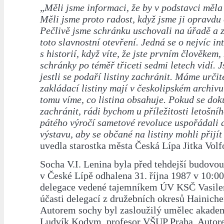
„
Měli jsme informaci, že by v podstavci měla
Měli jsme proto radost, když jsme ji opravdu 
Pečlivě jsme schránku uschovali na úřadě a 
toto slavnostní otevření. Jedná se o nejvíc in
s historií, když víte, že jste prvním člověkem,
schránky po téměř třiceti sedmi letech vidí. 
jestli se podaří listiny zachránit. Máme určité
zakládací listiny mají v českolipském archivu
tomu víme, co listina obsahuje. Pokud se do
zachránit, rádi bychom u příležitosti letošníh
pátého výročí sametové revoluce uspořádali
výstavu, aby se občané na listiny mohli přijít
uvedla starostka města Česká Lípa Jitka Volf
Socha V.I. Lenina byla před tehdejší budov
v České Lípě odhalena 31. října 1987 v 10:00
delegace vedené tajemníkem ÚV KSČ Vasile
účasti delegací z družebních okresů Hainich
Autorem sochy byl zasloužilý umělec akade
Ludvík Kodym, profesor VŠUP Praha. Auto