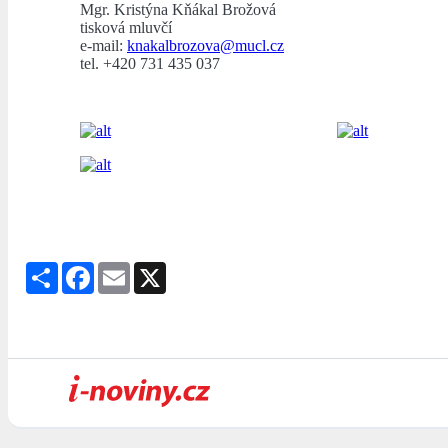
Mgr. Kristýna Kňákal Brožová
tisková mluvčí
e-mail:
knakalbrozova@mucl.cz
tel. +420 731 435 037
Share
Facebook
Email
X