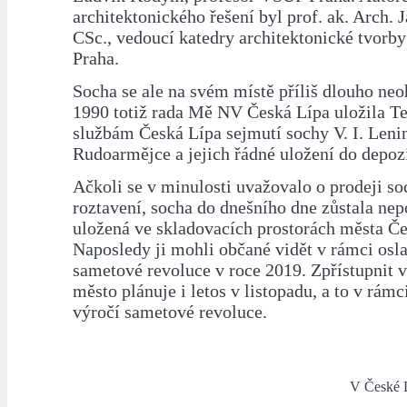
architektonického řešení byl prof. ak. Arch. 
CSc., vedoucí katedry architektonické tvor
Praha.
Socha se ale na svém místě příliš dlouho neoh
1990 totiž rada Mě NV Česká Lípa uložila 
službám Česká Lípa sejmutí sochy V. I. Lenin
Rudoarmějce a jejich řádné uložení do depozi
Ačkoli se v minulosti uvažovalo o prodeji so
roztavení, socha do dnešního dne zůstala ne
uložená ve skladovacích prostorách města Če
Naposledy ji mohli občané vidět v rámci osla
sametové revoluce v roce 2019. Zpřístupnit ve
město plánuje i letos v listopadu, a to v rámc
výročí sametové revoluce.
V České L