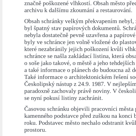
značně poškozené vlhkostí. Obsah město před
archivu k dalšímu zkoumání a restaurování.
Obsah schránky velkým překvapením nebyl, z
byl špatný stav papírových dokumentů. Schrá
nebyla dostatečně pevně uzavřena a papírov
byly ve schránce jen volně vložené do plasto
které nezabránily jejich poškození kvůli vlhk
schránce se našla zakládací listina, která ob
o soše jako takové, o městě a jeho tehdejších
a také informace o plánech do budoucna až d
Také informace o architektonickém řešení so
Českolipský nástup z 24.9. 1987. V nejlepším
paradoxně zachovaly právě noviny. V českol
se nyní pokusí listiny zachránit.
Časovou schránku objevili pracovníci města 
kamenného podstavce před zuškou na konci b
roku. Podstavec město nechalo odstranit kvůl
prostoru.