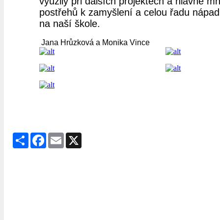
využily při dalších projektech a hlavně m
postřehů k zamyšlení a celou řadu nápadů
na naší škole.
Jana Hrůzková a Monika Vince
Share
Facebook
Email
X