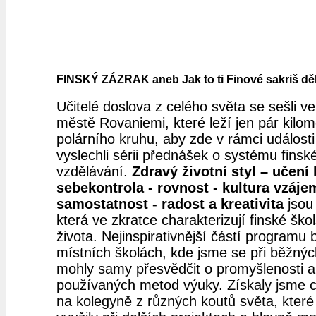
FINSKÝ ZÁZRAK aneb Jak to ti Finové sakriš děl
Učitelé doslova z celého světa se sešli v
městě Rovaniemi, které leží jen pár kilom
polárního kruhu, aby zde v rámci události
vyslechli sérii přednášek o systému finsk
vzdělávání.
Zdravý životní styl – učení 
sebekontrola - rovnost - kultura vzáje
samostatnost - radost a kreativita
jsou 
která ve zkratce charakterizují finské ško
života. Nejinspirativnější částí programu 
místních školách, kde jsme se při běžný
mohly samy přesvědčit o promyšlenosti a 
používaných metod výuky.
Získaly jsme 
na kolegyně z různých koutů světa, kter