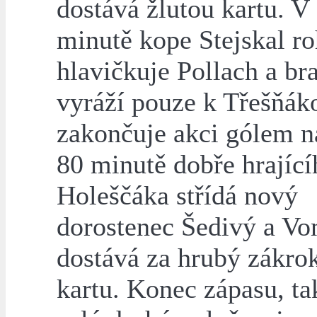
dostává žlutou kartu. V
minutě kope Stejskal ro
hlavičkuje Pollach a br
vyráží pouze k Třešňáko
zakončuje akci gólem n
80 minutě dobře hrající
Holeščáka střídá nový
dorostenec Šedivý a V
dostává za hrubý zákrok
kartu. Konec zápasu, ta