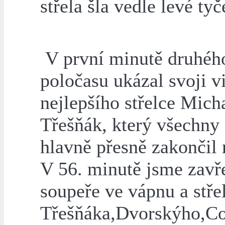
střela šla vedle levé tyč
V první minutě druhéh
poločasu ukázal svoji v
nejlepšího střelce Mich
Třešňák, který všechny 
hlavně přesně zakončil 
V 56. minutě jsme zavře
soupeře ve vápnu a stře
Třešňáka,Dvorskýho,Co