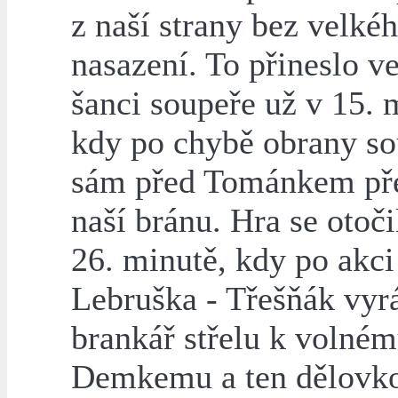
z naší strany bez velké
nasazení. To přineslo v
šanci soupeře už v 15. 
kdy po chybě obrany so
sám před Tománkem pře
naší bránu. Hra se otoči
26. minutě, kdy po akci
Lebruška - Třešňák vyr
brankář střelu k volné
Demkemu a ten dělovko