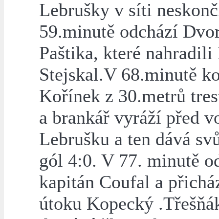
Lebrušky v síti neskonč
59.minutě odchází Dvo
Paštika, které nahradili
Stejskal.V 68.minutě k
Kořínek z 30.metrů tre
a brankář vyráží před v
Lebrušku a ten dává sv
gól 4:0. V 77. minutě o
kapitán Coufal a přichá
útoku Kopecký .Třešňá