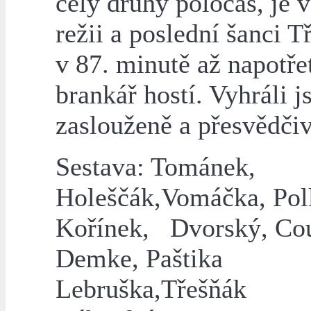
celý druhý poločas, je v
režii a poslední šanci T
v 87. minutě až napotře
brankář hostí. Vyhráli 
zaslouženě a přesvědčiv
Sestava: Tománek,
Holeščák,Vomáčka, Pol
Kořínek, Dvorský, Cou
Demke, Paštika
Lebruška,Třeš