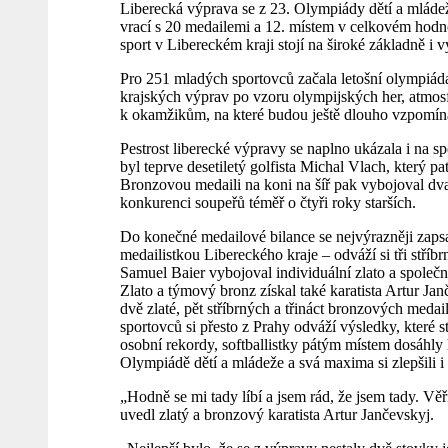
Liberecká výprava se z 23. Olympiády dětí a mládež
vrací s 20 medailemi a 12. místem v celkovém hodno
sport v Libereckém kraji stojí na široké základně i
Pro 251 mladých sportovců začala letošní olympiá
krajských výprav po vzoru olympijských her, atmosf
k okamžikům, na které budou ještě dlouho vzpomín
Pestrost liberecké výpravy se naplno ukázala i na 
byl teprve desetiletý golfista Michal Vlach, který 
Bronzovou medaili na koni na šíř pak vybojoval dv
konkurenci soupeřů téměř o čtyři roky starších.
Do konečné medailové bilance se nejvýrazněji zapsal
medailistkou Libereckého kraje – odváží si tři stříb
Samuel Baier vybojoval individuální zlato a spole
Zlato a týmový bronz získal také karatista Artur Jan
dvě zlaté, pět stříbrných a třináct bronzových medail
sportovců si přesto z Prahy odváží výsledky, které st
osobní rekordy, softballistky pátým místem dosáhly 
Olympiádě dětí a mládeže a svá maxima si zlepšili i
„Hodně se mi tady líbí a jsem rád, že jsem tady. Věř
uvedl zlatý a bronzový karatista Artur Jančevskyj.