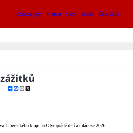
Zpravodajství
Kultura
Sport
Seriály
Únor 2026
 zážitků
Share
Facebook
Email
X
ava Libereckého kraje na Olympiádě dětí a mládeže 2026