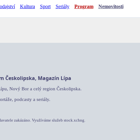
odajství
Kultura
Sport
Seriály
Program
Nemovitosti
am Českolipska, Magazín Lípa
Lípu, Nový Bor a celý region Českolipska.
ortáže, podcasty a seriály.
davatele zakázáno. Využíváme služeb stock.xchng.