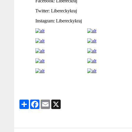
Facebook: Libereckraj
Twitter: Libereckykraj
Instagram: Libereckykraj
Share
Facebook
Email
X