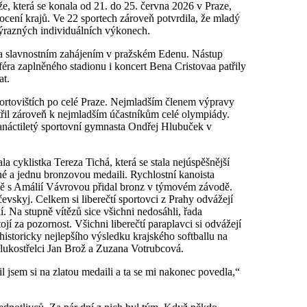
e, která se konala od 21. do 25. června 2026 v Praze,
cení krajů. Ve 22 sportech zároveň potvrdila, že mladý
 výrazných individuálních výkonech.
da slavnostním zahájením v pražském Edenu. Nástup
éra zaplněného stadionu i koncert Bena Cristovaa patřily
at.
sportovištích po celé Praze. Nejmladším členem výpravy
patřil zároveň k nejmladším účastníkům celé olympiády.
anáctiletý sportovní gymnasta Ondřej Hlubuček v
a cyklistka Tereza Tichá, která se stala nejúspěšnější
rné a jednu bronzovou medaili. Rychlostní kanoista
čně s Amálií Vávrovou přidal bronz v týmovém závodě.
čevskyj. Celkem si liberečtí sportovci z Prahy odvážejí
í. Na stupně vítězů sice všichni nedosáhli, řada
ojí za pozornost. Všichni liberečtí paraplavci si odvážejí
historicky nejlepšího výsledku krajského softballu na
 lukostřelci Jan Brož a Zuzana Votrubcová.
il jsem si na zlatou medaili a ta se mi nakonec povedla,“