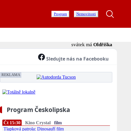
Program
Nemovitosti
svátek má
Oldřiška
Sledujte nás na Facebooku
REKLAMA
Program Českolipska
Čt 15:30
Kino Crystal
film
Tlapková patrola: Dinosauří film