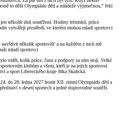
jednotlivců. Za pár dní z nich byl tým. Když někdo
 přesně to dělá Olympiádu dětí a mládeže výjimečnou,“ řekl
jen několik dnů soutěžení. Hodiny tréninků, práce
din vytvářejí prostředí, ve kterém mohou mladí sportovci
avštívit několik sportovišť a na každém z nich mě
aši mladí sportovci
o vidět, kolik práce, času a podpory za ním stojí. Velké
 sportovním klubům a všem, kteří je na jejich sportovní
ví a sport Libereckého kraje Jitka Skalická.
24. do 28. ledna 2027 hostit XII. zimní Olympiádu dětí a
ředstaví v deseti sportech a jedné doprovodné soutěži.