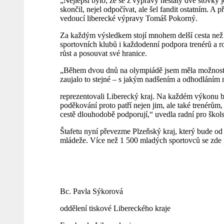
„Nejlepší bylo, že se z výpravy nestaly dvě stovky 
skončil, nejel odpočívat, ale šel fandit ostatním. A
vedoucí liberecké výpravy Tomáš Pokorný.
Za každým výsledkem stojí mnohem delší cesta než 
sportovních klubů i každodenní podpora trenérů a ro
růst a posouvat své hranice.
„Během dvou dnů na olympiádě jsem měla možnost n
zaujalo to stejné – s jakým nadšením a odhodláním n
reprezentovali Liberecký kraj. Na každém výkonu byl
poděkování proto patří nejen jim, ale také trenérům,
cestě dlouhodobě podporují,“ uvedla radní pro školst
Štafetu nyní převezme Plzeňský kraj, který bude od 
mládeže. Více než 1 500 mladých sportovců se zde p
Bc. Pavla Sýkorová
oddělení tiskové Libereckého kraje