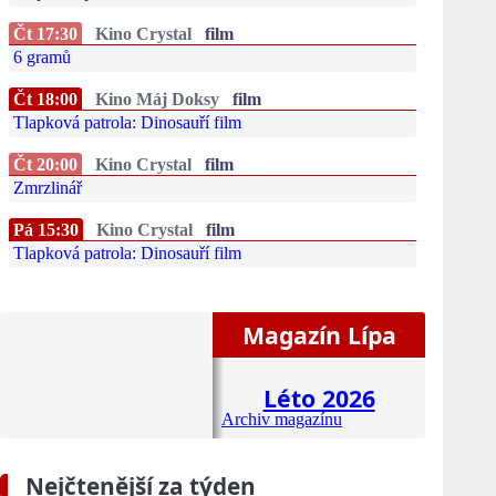
Čt 17:30
Kino Crystal
film
6 gramů
Čt 18:00
Kino Máj Doksy
film
Tlapková patrola: Dinosauří film
Čt 20:00
Kino Crystal
film
Zmrzlinář
Pá 15:30
Kino Crystal
film
Tlapková patrola: Dinosauří film
Magazín Lípa
Léto 2026
Archiv magazínu
Nejčtenější za týden