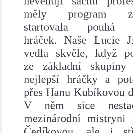
nevěnují šachu profes
měly program zkr
startovala pouhá 
hráček. Naše Lucie J
vedla skvěle, když po
ze základní skupiny
nejlepší hráčky a pot
přes Hanu Kubíkovou do
V něm sice nesta
mezinárodní mistryni 
Čedíkovou, ale i st