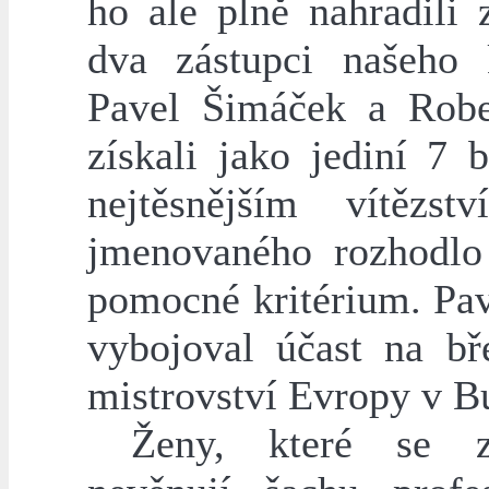
ho ale plně nahradili 
dva zástupci našeho
Pavel Šimáček a Rob
získali jako jediní 7 
nejtěsnějším vítězst
jmenovaného rozhodlo 
pomocné kritérium. Pav
vybojoval účast na b
mistrovství Evropy v B
Ženy, které se zp