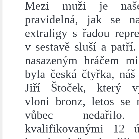
Mezi muži je naš
pravidelná, jak se n
extraligy s řadou repr
v sestavě sluší a patří
nasazeným hráčem mis
byla česká čtyřka, náš
Jiří Štoček, který v
vloni bronz, letos se
vůbec nedařilo
kvalifikovanými 12 ú