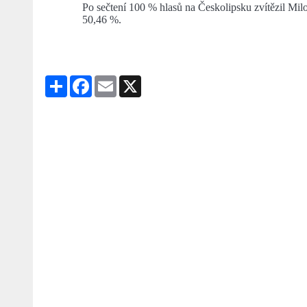
Po sečtení 100 % hlasů na Českolipsku zvítězil Mi
50,46 %.
Share
Facebook
Email
X