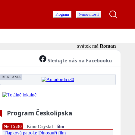
Program
Nemovitosti
svátek má
Roman
Sledujte nás na Facebooku
REKLAMA
Program Českolipska
Ne 15:30
Kino Crystal
film
Tlapková patrola: Dinosauří film