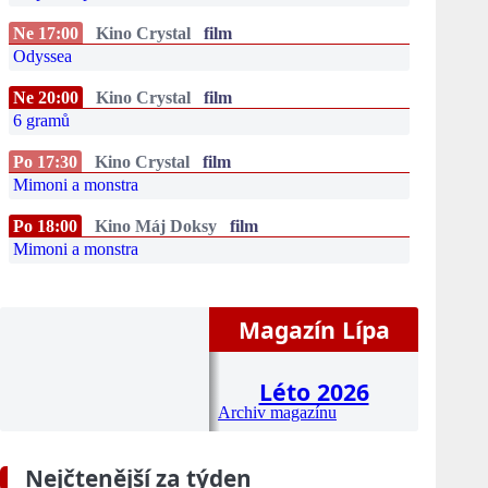
Ne 17:00
Kino Crystal
film
Odyssea
Ne 20:00
Kino Crystal
film
6 gramů
Po 17:30
Kino Crystal
film
Mimoni a monstra
Po 18:00
Kino Máj Doksy
film
Mimoni a monstra
Magazín Lípa
Léto 2026
Archiv magazínu
Nejčtenější za týden