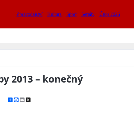
Zpravodajství
Kultura
Sport
Seriály
Únor 2026
lby 2013 – konečný
Share
Facebook
Email
X