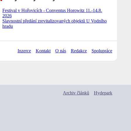
Festival v Hořovicích - Conventus Horowitz 11.-14.8.
2026
Slavnostní předání zrevitalizovaných objektů U Vodního
hradu
Inzerce
Kontakt
O nás
Redakce
Spolupráce
Archiv článků
Hydepark