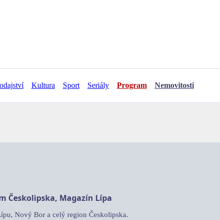
odajství
Kultura
Sport
Seriály
Program
Nemovitosti
am Českolipska, Magazín Lípa
Lípu, Nový Bor a celý region Českolipska.