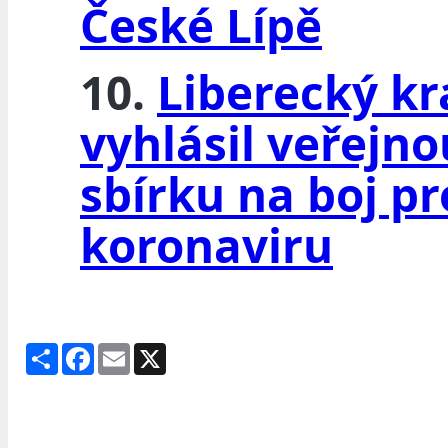
České Lípě
10.
Liberecký kr
vyhlásil veřejno
sbírku na boj pr
koronaviru
Share
Facebook
Email
X