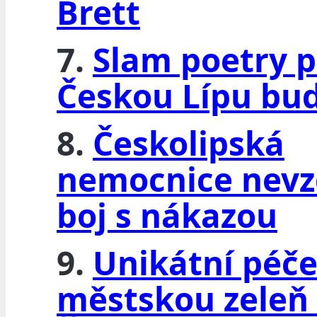
Brett
7.
Slam poetry p
Českou Lípu bud
8.
Českolipská
nemocnice nev
boj s nákazou
9.
Unikátní péče
městskou zeleň