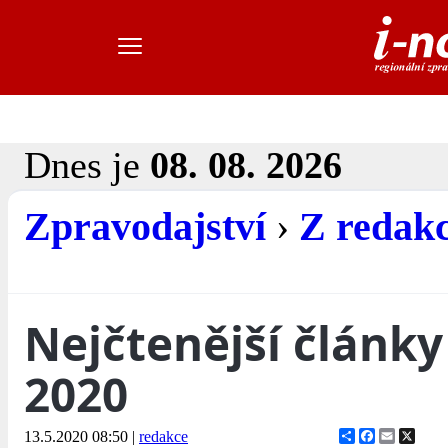
Dnes je
08. 08. 2026
Zpravodajství
›
Z redak
Nejčtenější článk
2020
Share
Facebook
Email
X
13.5.2020 08:50
|
redakce