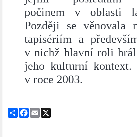
počinem v oblasti la
Později se věnovala n
tapisériím a předevší
v nichž hlavní roli hrál
jeho kulturní kontext.
v roce 2003.
Share
Facebook
Email
X