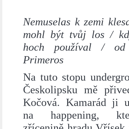
Nemuselas k zemi klesa
mohl být tvůj los / kd
hoch používal / od 
Primeros
Na tuto stopu undergr
Českolipsku mě přive
Kočová. Kamarád ji u
na happening, kt
zřícenině hradu Vřísek