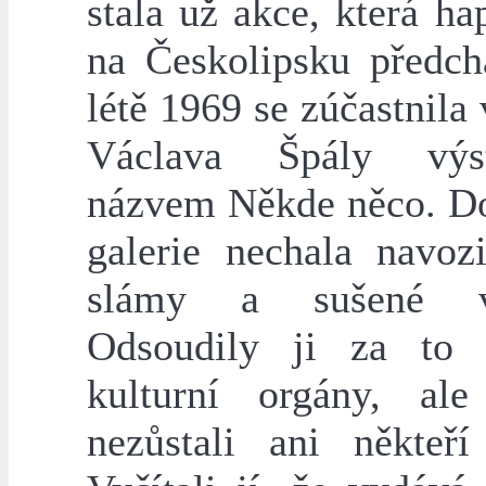
stala už akce, která h
na Českolipsku předch
létě 1969 se zúčastnila 
Václava Špály vý
názvem Někde něco. Do
galerie nechala navozi
slámy a sušené vo
Odsoudily ji za to o
kulturní orgány, al
nezůstali ani někteří