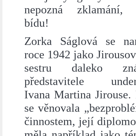
nepozná zklamání, 
bídu!
Zorka Ságlová se na
roce 1942 jako Jirousov
sestru daleko zná
představitele under
Ivana Martina Jirouse.
se věnovala „bezprob
činnostem, její diplom
měla například jako té