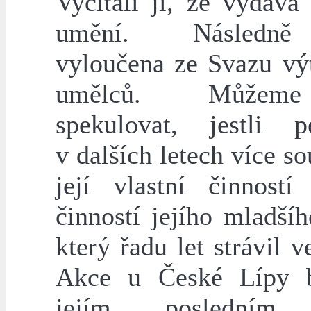
Vyčítali jí, že vydává
umění. Následn
vyloučena ze Svazu vý
umělců. Můžem
spekulovat, jestli p
v dalších letech více so
její vlastní činnost
činností jejího mladšíh
který řadu let strávil v
Akce u České Lípy b
jejím posledním 