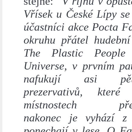
stejně:
"V říjnu v opušt
Vřísek u České Lípy se
účastníci akce Pocta Fa
okruhu přátel hudební
The Plastic People
Universe, v prvním pat
nafukují asi p
prezervativů, které
místnostech přem
nakonec je vyhází z
ponechají v lese. O Fa