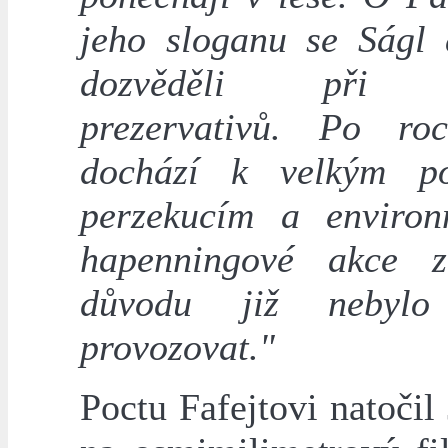
jeho sloganu se Ságl 
dozvěděli při 
prezervativů. Po ro
dochází k velkým po
perzekucím a enviro
hapenningové akce z
důvodu již nebyl
provozovat."
Poctu Fafejtovi natočil