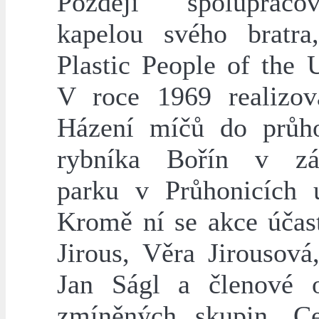
Později spoluprac
kapelou svého bratr
Plastic People of the 
V roce 1969 realizov
Házení míčů do průh
rybníka Bořín v z
parku v Průhonicích 
Kromě ní se akce účast
Jirous, Věra Jirousová
Jan Ságl a členové 
zmíněných skupin. C