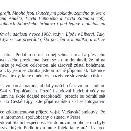
grafií. Mnohé jsou skutečnými poklady, zejména ty, které
Milana Anděla, Pavla Půhoného a Pavla Žalmana coby
valinách židovského hřbitova i pod teprve mohutnícími
oval i události v roce 1968, tady v Lípě i v Liberci. Taky
 Když se vše převrátilo, šla po něm kriminálka, a tak se
pátral. Podařilo se mi na něj sehnat e-mail a přes jeho
lovenského prezidenta, jsem se s ním domluvil, že mi na
nsku je velkou celebritou, ale zároveň zůstal bohémem,
dicky jsem se zhruba jednou ročně připomínal, dokonce
ďoval texty, které o něm vycházely ve slovenském tisku.
 Ústavu pamäti národa, obdoby našeho Ústavu pro studium
 1944 v Topolčanech. Později studoval hudební vědy na
ium na škole údajně nedokončil, protože se odmítl stát
l do České Lípy, kde přijal nabídku stát se fotografem
rce zdokumentovat příjezd vojsk Varšavské smlouvy. Po
 a informoval spoluobčany o situaci v Praze.
edovat Státní bezpečnost. Při domovní prohlídce mu byly
ezávadných. Podle textu mu z fotek, které udělal v roce