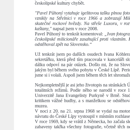
českolipské kultury chybět.
"Pavel Půhoný vytahuje igelitovou tašku plnou foto
vznikly na Střelnici v roce 1966 a zobrazují 
skutečné rockové hvězdy. Na střeše Luxoru, v roz
kaštany,"
napsal jsem v roce 2008.
Pavel Půhoný to tenkrát komentoval:
„Ivan fotograf
českolipské milicionáře zasahující proti vlastním.
odstěhoval zpět na Slovensko.“
Už tenkrát jsem po dalších osudech Ivana Köhlera 
sekretářku, která před tím pracovala v kanceláři s
dálku odpoví na pár otázek. Došlo mi, že na Slove
jakým byl během svého pobytu v České Lípě. Perio
jsme si i volali. Aspoň jsem během těch let shromaž
Nejkompletnější je asi jeho životopis na stránkách
totalitních režimů. Podle něho se narodil v roce
Univerzitě Jana Evangelisty Purkyně v Brně. Stud
kritikem vážné hudby, a s manželkou se odstěhova
muzea.
V noci z 20. na 21. srpna 1968 se vydal na moto
návratu do České Lípy vystoupil v místním rozhlase
V roce 1969, kdy se vrátil z Německa, ho začala sl
zabaveny takřka všechny fotografie, včetně těch n