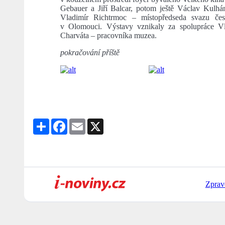
Gebauer a Jiří Balcar, potom ještě Václav Kulh
Vladimír Richtrmoc – místopředseda svazu český
v Olomouci. Výstavy vznikaly za spolupráce Vl
Charváta – pracovníka muzea.
pokračování příště
Share
Facebook
Email
X
Zprav