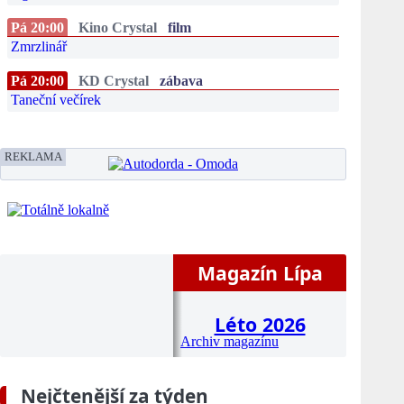
Pá 20:00
Kino Crystal
film
Zmrzlinář
Pá 20:00
KD Crystal
zábava
Taneční večírek
REKLAMA
Magazín Lípa
Léto 2026
Archiv magazínu
Nejčtenější za týden