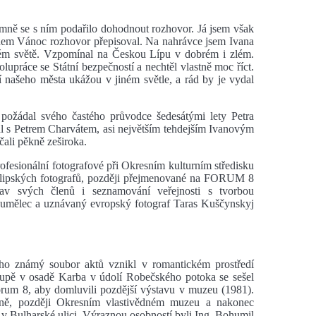
mně se s ním podařilo dohodnout rozhovor. Já jsem však
během Vánoc rozhovor přepisoval. Na nahrávce jsem Ivana
iném světě. Vzpomínal na Českou Lípu v dobrém i zlém.
upráce se Státní bezpečností a nechtěl vlastně moc říct.
 našeho města ukážou v jiném světle, a rád by je vydal
 požádal svého častého průvodce šedesátými lety Petra
edl s Petrem Charvátem, asi největším tehdejším Ivanovým
čali pěkně zeširoka.
rofesionální fotografové při Okresním kulturním středisku
kolipských fotografů, později přejmenované na FORUM 8
tav svých členů i seznamování veřejnosti s tvorbou
 umělec a uznávaný evropský fotograf Taras Kuščynskyj
 jeho známý soubor aktů vznikl v romantickém prostředí
upě v osadě Karba v údolí Robečského potoka se sešel
rum 8, aby domluvili pozdější výstavu v muzeu (1981).
vně, později Okresním vlastivědném muzeu a nakonec
v Bulharské ulici. Výraznou osobností byli Ing. Bohumil