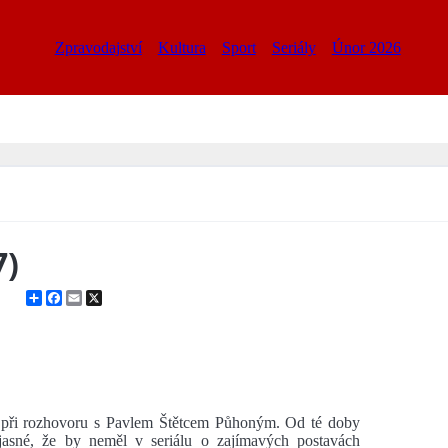
Zpravodajství
Kultura
Sport
Seriály
Únor 2026
7)
Share
Facebook
Email
X
 při rozhovoru s Pavlem Štětcem Půhoným. Od té doby
jasné, že by neměl v seriálu o zajímavých postavách