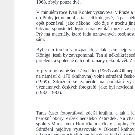
1968, zbyly pouze dvě.
V minulém roce Ivan Köhler vystavoval v Praze a 
do Prahy jet nemohl, a tak jeli kolegové, já pak 
opět poznával, jako někoho, kdo žije v trochu j
Obvinil spoustu tehdejších pracovníků muzea ze spol
Prý má materiály, které řadu uznávaných osobností
sám.
Byl jsem trochu v rozpacích, a tak jsem nejprve
Königa, jestli by zavzpomínal. Ten si několikrát s
přítelem, a společně dali dohromady několik vět. Za
V první polovině šedesátých let (1963) založili nep
na náměstí č. 170 (knihovna) volné sdružení čes
(1969). Sdružení se zaměřilo na pořádání výs
významných českých fotografů, jako byl nevšední
(1932–1983).
Taras často fotografoval zdejší krajinu, a tak i
barokní obory Vřísek nedaleko Zahrádek. Na chal
spolu s Miroslavem Horníčkem s členy skupiny Fo
Sdružení nejdříve vystavovalo v Okresní kniho
v kouzelném prostředí foyer bývalého Velkého kina 