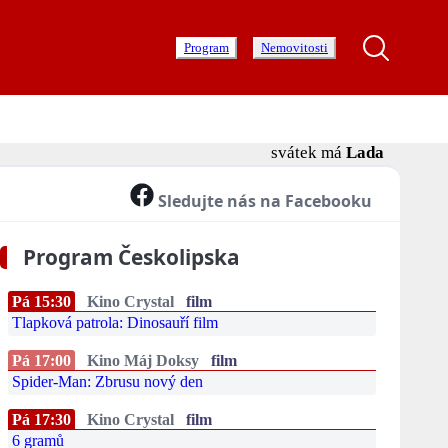
Program
Nemovitosti
svátek má
Lada
Sledujte nás na Facebooku
Program Českolipska
Pá 15:30
Kino Crystal
film
Tlapková patrola: Dinosauří film
Pá 17:00
Kino Máj Doksy
film
Spider-Man: Zbrusu nový den
Pá 17:30
Kino Crystal
film
6 gramů