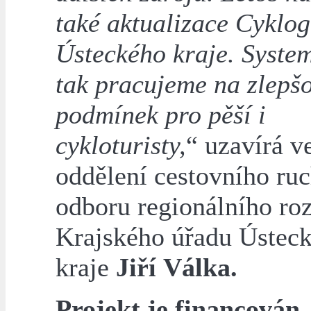
také aktualizace Cyklo
Ústeckého kraje. Syste
tak pracujeme na zlepš
podmínek pro pěší i
cykloturisty,
“ uzavírá v
oddělení cestovního ru
odboru regionálního ro
Krajského úřadu Ústec
kraje
Jiří Válka.
Projekt je financován