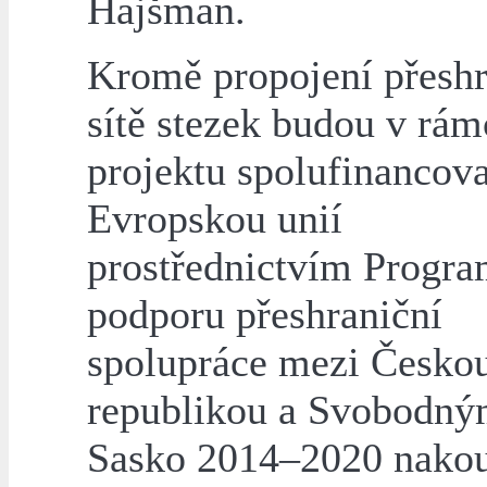
Hajšman.
Kromě propojení přeshr
sítě stezek budou v rám
projektu spolufinancov
Evropskou unií
prostřednictvím Progra
podporu přeshraniční
spolupráce mezi Česko
republikou a Svobodný
Sasko 2014–2020 nako