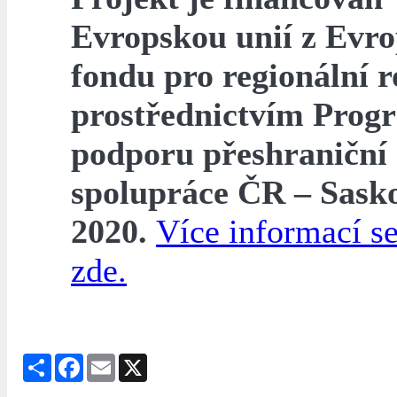
Evropskou unií z Evr
fondu pro regionální r
prostřednictvím Prog
podporu přeshraniční
spolupráce ČR – Sask
2020.
Více informací se
zde.
Share
Facebook
Email
X