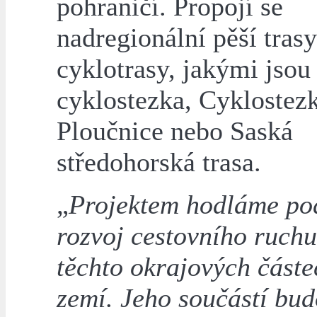
pohraničí. Propojí se
nadregionální pěší trasy
cyklotrasy, jakými jsou
cyklostezka, Cyklostez
Ploučnice nebo Saská
středohorská trasa.
„
Projektem hodláme po
rozvoj cestovního ruchu
těchto okrajových část
zemí. Jeho součástí bud