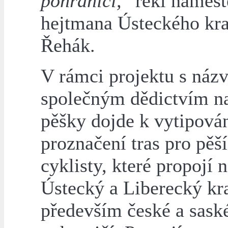
pohraničí,
“ řekl náměs
hejtmana Ústeckého kraj
Řehák.
V rámci projektu s náz
společným dědictvím na
pěšky dojde k vytipován
proznačení tras pro pěší
cyklisty, které propojí 
Ústecký a Liberecký kra
především české a sask