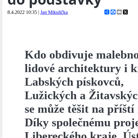
Share
Facebook
Email
X
8.4.2022 10:35
|
Jan Mikulička
Kdo obdivuje malebno
lidové architektury i 
Labských pískovců,
Lužických a Žitavskýc
se může těšit na příští
Díky společnému proj
Libereckého kraje, Ús