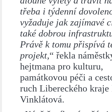
dlouhé výlety a trávit n
třeba i týdenní dovolen
vyžaduje jak zajímavé cí
také dobrou infrastrukt
Právě k tomu přispívá t
projekt,
“ řekla náměstk
hejtmana pro kulturu,
památkovou péči a cest
ruch Libereckého kraje
Vinklátová.