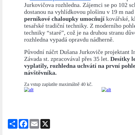
Jurkovičova rozhledna. Zájemci se po 102 s
dostanou na vyhlídkovou plošinu v 19 m nad
perníkové chaloupky umocňují
kovářské, k
tesařské tradiční techniky. Z moderního pohl
techniky “staré”, což je na druhou stranu dův
rozhledna vypadá opravdu nádherně.
Původní náčrt Dušana Jurkoviče projektant I
Závada st. zpracovával přes 35 let.
Desítky l
vyplatily, rozhledna uchvátí na první poh
návštěvníka.
Za vstup zaplatíte maximálně 40 kč.
Share
Facebook
Email
X