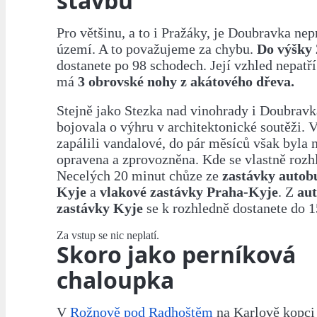
stavbu
Pro většinu, a to i Pražáky, je Doubravka n
území. A to považujeme za chybu.
Do výšky
dostanete po 98 schodech. Její vzhled nepatří
má
3 obrovské nohy z akátového dřeva.
Stejně jako Stezka nad vinohrady i Doubravk
bojovala o výhru v architektonické soutěži. V
zapálili vandalové, do pár měsíců však byla n
opravena a zprovozněna. Kde se vlastně rozh
Necelých 20 minut chůze ze
zastávky autob
Kyje
a
vlakové zastávky Praha-Kyje
. Z
au
zastávky Kyje
se k rozhledně dostanete do 1
Za vstup se nic neplatí.
Skoro jako perníková
chaloupka
V
Rožnově pod Radhoštěm
na Karlově kopci 