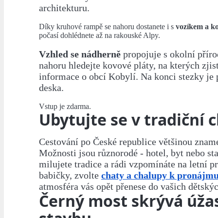
architekturu.
Díky kruhové rampě se nahoru dostanete i s
vozíkem a k
počasí dohlédnete až na rakouské Alpy.
Vzhled se nádherně
propojuje s okolní přír
nahoru hledejte kovové pláty, na kterých zjis
informace o obcí Kobylí. Na konci stezky je
deska.
Vstup je zdarma.
Ubytujte se v tradiční 
Cestování po České republice většinou zname
Možnosti jsou různorodé - hotel, byt nebo st
milujete tradice a rádi vzpomínáte na letní p
babičky, zvolte
chaty a chalupy k pronájm
atmosféra vás opět přenese do vašich dětskýc
Černý most skrývá úža