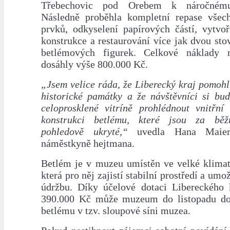
Třebechovic pod Orebem k náročnému 
Následně proběhla kompletní repase všec
prvků, odkyselení papírových částí, vytvo
konstrukce a restaurování více jak dvou sto
betlémových figurek. Celkové náklady n
dosáhly výše 800.000 Kč.
„Jsem velice ráda, že Liberecký kraj pomohl
historické památky a že návštěvníci si bu
celoprosklené vitríně prohlédnout vnitřn
konstrukci betlému, které jsou za bě
pohledově ukryté,“
uvedla Hana Maierov
náměstkyně hejtmana.
Betlém je v muzeu umístěn ve velké klimati
která pro něj zajistí stabilní prostředí a um
údržbu. Díky účelové dotaci Libereckého
390.000 Kč může muzeum do listopadu dok
betlému v tzv. sloupové síni muzea.