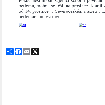
Pokud nestihnout zájemci sobotní povídání 
betléma, mohou se těšit na prosinec. Kamil
od 14. prosince, v Severočeském muzeu v Li
betlémářskou výstavu.
Share
Facebook
Email
X