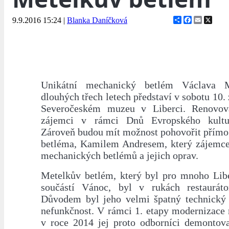
Share
Facebook
Email
X
9.9.2016 15:24
|
Blanka Daníčková
Unikátní mechanický betlém Václava 
dlouhých třech letech představí v sobotu 10. 
Severočeském muzeu v Liberci. Renovova
zájemci v rámci Dnů Evropského kultur
Zároveň budou mít možnost pohovořit přímo 
betléma, Kamilem Andresem, který zájemce 
mechanických betlémů a jejich oprav.
Metelkův betlém, který byl pro mnoho Libe
součástí Vánoc, byl v rukách restauráto
Důvodem byl jeho velmi špatný technický 
nefunkčnost. V rámci 1. etapy modernizace
v roce 2014 jej proto odborníci demontova