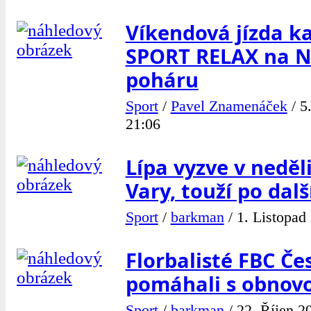
Víkendová jízda ka
SPORT RELAX na 
poháru
Sport
/
Pavel Znamenáček
/
5
21:06
Lípa vyzve v neděl
Vary, touží po dal
Sport
/
barkman
/
1. Listopad
Florbalisté FBC Če
pomáhali s obnovo
Sport
/
barkman
/
22. Říjen 2