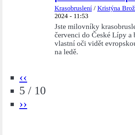
Krasobruslení
/
Kristýna Bro
2024 - 11:53
Jste milovníky krasobrusle
červenci do České Lípy a 
vlastní oči vidět evropsko
na ledě.
‹‹
5 / 10
››