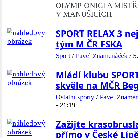
OLYMPIONICI A MISTŘ
V MANUŠICÍCH
SPORT RELAX 3 nej
tým M ČR FSKA
Sport
/
Pavel Znamenáček
/
5
Mládí klubu SPOR
skvěle na MČR Be
Ostatní sporty
/
Pavel Zname
- 21:19
Zažijte krasobrus
přímo v České Líp