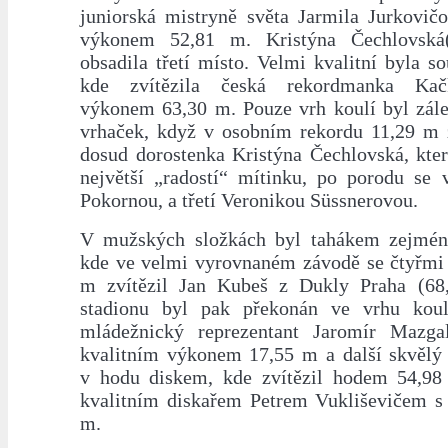
juniorská mistryně světa Jarmila Jurkovič
výkonem 52,81 m. Kristýna Čechlovská
obsadila třetí místo. Velmi kvalitní byla so
kde zvítězila česká rekordmanka Kač
výkonem 63,30 m. Pouze vrh koulí byl zálež
vrhaček, když v osobním rekordu 11,29 m 
dosud dorostenka Kristýna Čechlovská, kter
největší „radostí“ mítinku, po porodu se v
Pokornou, a třetí Veronikou Süssnerovou.
V mužských složkách byl tahákem zejmén
kde ve velmi vyrovnaném závodě se čtyřmi
m zvítězil Jan Kubeš z Dukly Praha (68
stadionu byl pak překonán ve vrhu koul
mládežnický reprezentant Jaromír Mazga
kvalitním výkonem 17,55 m a další skvělý
v hodu diskem, kde zvítězil hodem 54,98
kvalitním diskařem Petrem Vukliševičem 
m.