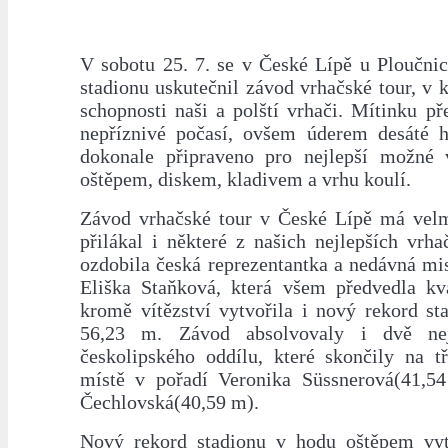
V sobotu 25. 7. se v České Lípě u Ploučni
stadionu uskutečnil závod vrhačské tour, v k
schopnosti naši a polští vrhači. Mítinku p
nepříznivé počasí, ovšem úderem desáté 
dokonale připraveno pro nejlepší možné
oštěpem, diskem, kladivem a vrhu koulí.
Závod vrhačské tour v České Lípě má vel
přilákal i některé z našich nejlepších vrh
ozdobila česká reprezentantka a nedávná mi
Eliška Staňková, která všem předvedla kv
kromě vítězství vytvořila i nový rekord s
56,23 m. Závod absolvovaly i dvě nej
českolipského oddílu, které skončily na t
místě v pořadí Veronika Süssnerová(41,5
Čechlovská(40,59 m).
Nový rekord stadionu v hodu oštěpem vyt