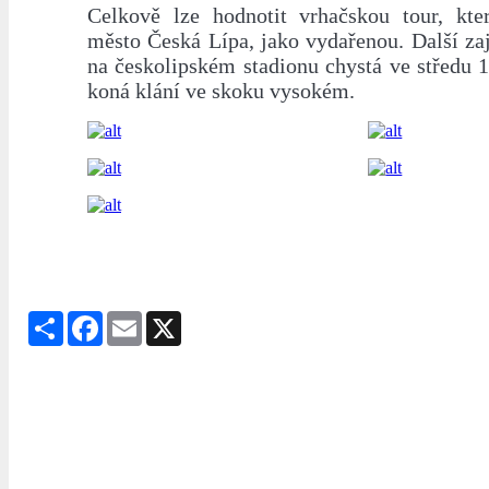
Celkově lze hodnotit vrhačskou tour, kte
město Česká Lípa, jako vydařenou. Další za
na českolipském stadionu chystá ve středu 1
koná klání ve skoku vysokém.
Share
Facebook
Email
X