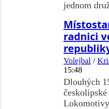
jednom druž
Místosta
radnici v
republik
Volejbal
/
Kri
15:48
Dlouhých 15
českolipské
Lokomotivy 