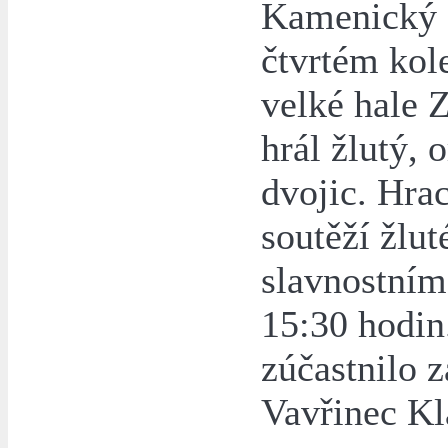
Kamenický Š
čtvrtém kol
velké hale 
hrál žlutý,
dvojic. Hra
soutěží žlut
slavnostním
15:30 hodin
zúčastnilo 
Vavřinec Kl