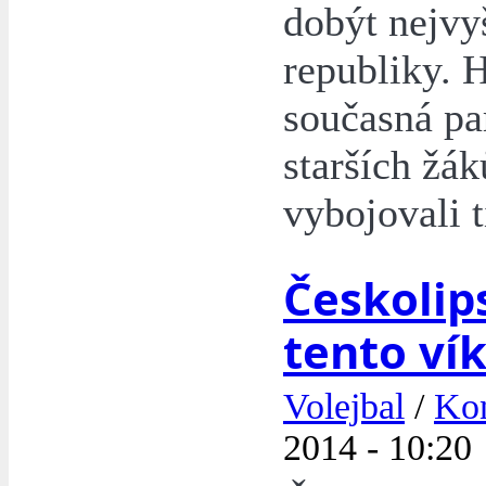
dobýt nejvyš
republiky. 
současná par
starších žák
vybojovali t
Českolips
tento ví
Volejbal
/
Kon
2014 - 10:20