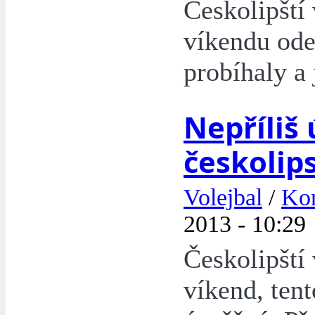
Českolipští
víkendu odeh
probíhaly a 
Nepříliš
českolip
Volejbal
/
Kon
2013 - 10:29
Českolipští 
víkend, tent