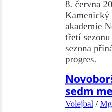
8. června 2
Kamenický 
akademie No
třetí sezon
sezona přin
progres.
Novoboršt
sedm med
Volejbal
/
Mgr