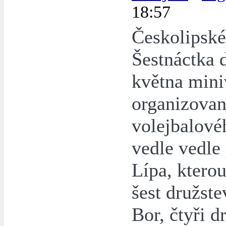
18:57
Českolipské
Šestnáctka d
května mini
organizova
volejbalové
vedle vedle
Lípa, kterou
šest družst
Bor, čtyři d