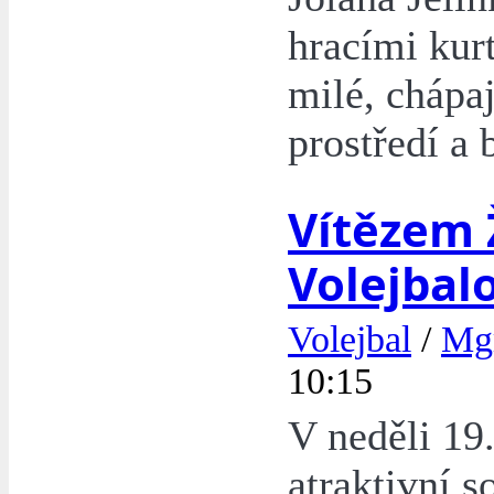
hracími kur
milé, chápaj
prostředí a
Vítězem 
Volejbal
Volejbal
/
Mgr
10:15
V neděli 19.
atraktivní 