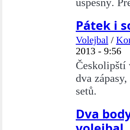
úspěšný. Př
Pátek i s
Volejbal
/
Kon
2013 - 9:56
Českolipští 
dva zápasy, 
setů.
Dva body
volejbal