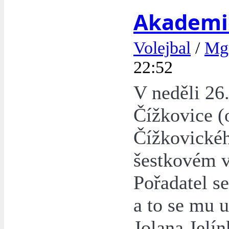
Akademi
Volejbal
/
Mgr
22:52
V neděli 26
Čížkovice (
Čížkovickéh
šestkovém v
Pořadatel se
a to se mu u
Jolana Jelí