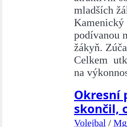
mladších žá
Kamenický Š
podívanou n
žákyň. Zúča
Celkem utká
na výkonnos
Okresní 
skončil, 
Volejbal
/
Mgr