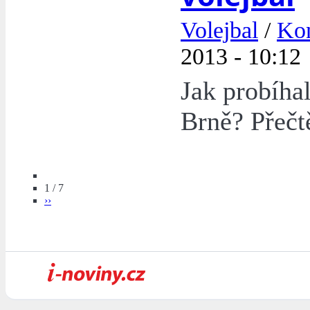
Volejbal
/
Kon
2013 - 10:12
Jak probíha
Brně? Přečtě
1 / 7
››