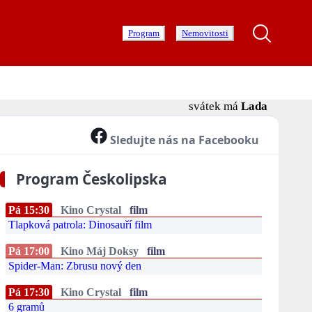
Program
Nemovitosti
svátek má
Lada
Sledujte nás na Facebooku
Program Českolipska
Pá 15:30
Kino Crystal
film
Tlapková patrola: Dinosauří film
Pá 17:00
Kino Máj Doksy
film
Spider-Man: Zbrusu nový den
Pá 17:30
Kino Crystal
film
6 gramů