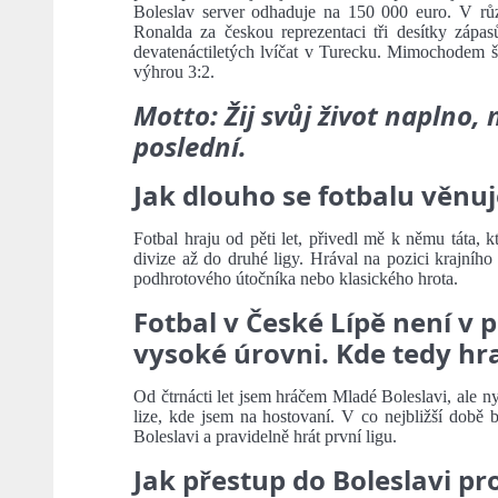
Boleslav server odhaduje na 150 000 euro. V růz
Ronalda za českou reprezentaci tři desítky zápa
devatenáctiletých lvíčat v Turecku. Mimochodem šl
výhrou 3:2.
Motto: Žij svůj život naplno, 
poslední.
Jak dlouho se fotbalu věnuj
Fotbal hraju od pěti let, přivedl mě k němu táta, k
divize až do druhé ligy. Hrával na pozici krajníh
podhrotového útočníka nebo klasického hrota.
Fotbal v České Lípě není v 
vysoké úrovni. Kde tedy hr
Od čtrnácti let jsem hráčem Mladé Boleslavi, ale n
lize, kde jsem na hostovaní. V co nejbližší době 
Boleslavi a pravidelně hrát první ligu.
Jak přestup do Boleslavi pr