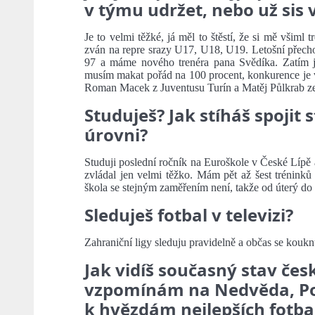
v týmu udržet, nebo už sis
Je to velmi těžké, já měl to štěstí, že si mě všiml
zván na repre srazy U17, U18, U19. Letošní přechod
97 a máme nového trenéra pana Svědíka. Zatím js
musím makat pořád na 100 procent, konkurence je 
Roman Macek z Juventusu Turín a Matěj Půlkrab ze
Studuješ? Jak stíháš spojit
úrovni?
Studuji poslední ročník na Euroškole v České Lípě a
zvládal jen velmi těžko. Mám pět až šest trénink
škola se stejným zaměřením není, takže od úterý do 
Sleduješ fotbal v televizi?
Zahraniční ligy sleduju pravidelně a občas se koukn
Jak vidíš současný stav česk
vzpomínám na Nedvěda, Pobo
k hvězdám nejlepších fotba