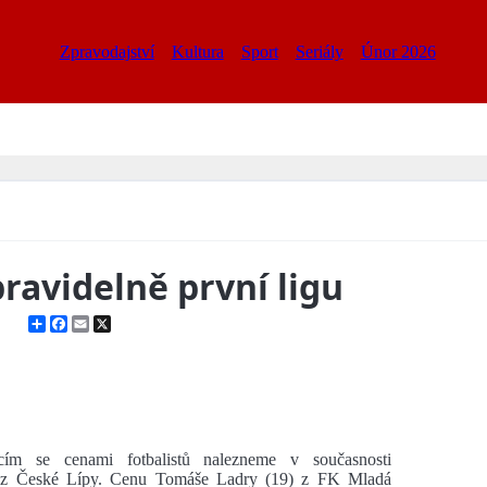
Zpravodajství
Kultura
Sport
Seriály
Únor 2026
ravidelně první ligu
Share
Facebook
Email
X
cím se cenami fotbalistů nalezneme v současnosti
ho z České Lípy. Cenu Tomáše Ladry (19) z FK Mladá