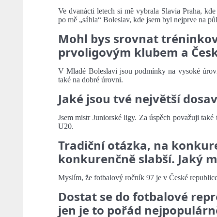
Ve dvanácti letech si mě vybrala Slavia Praha, kde 
po mě „sáhla“ Boleslav, kde jsem byl nejprve na půl
Mohl bys srovnat tréninko
prvoligovým klubem a Česk
V Mladé Boleslavi jsou podmínky na vysoké úrovn
také na dobré úrovni.
Jaké jsou tvé největší dosa
Jsem mistr Juniorské ligy. Za úspěch považuji také 
U20.
Tradiční otázka, na konkure
konkurenčně slabší. Jaký m
Myslím, že fotbalový ročník 97 je v České republic
Dostat se do fotbalové repr
jen je to pořád nejpopulárně