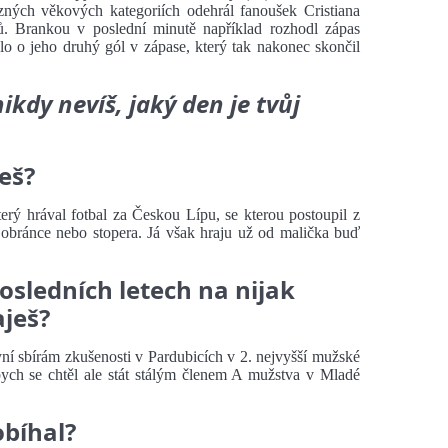
ných věkových kategoriích odehrál fanoušek Cristiana
sů. Brankou v poslední minutě například rozhodl zápas
o o jeho druhý gól v zápase, který tak nakonec skončil
nikdy nevíš, jaký den je tvůj
eš?
terý hrával fotbal za Českou Lípu, se kterou postoupil z
o obránce nebo stopera. Já však hraju už od malička buď
posledních letech na nijak
aješ?
yní sbírám zkušenosti v Pardubicích v 2. nejvyšší mužské
bych se chtěl ale stát stálým členem A mužstva v Mladé
obíhal?