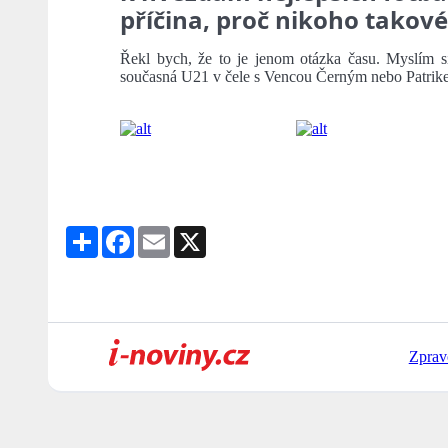
příčina, proč nikoho tak
Řekl bych, že to je jenom otázka času. Myslím si
současná U21 v čele s Vencou Černým nebo Patri
Share
Facebook
Email
X
Zprav