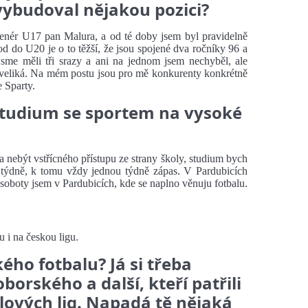
 vybudoval nějakou pozici?
 trenér U17 pan Malura, a od té doby jsem byl pravidelně
 do U20 je o to těžší, že jsou spojené dva ročníky 96 a
me měli tři srazy a ani na jednom jsem nechyběl, ale
veliká. Na mém postu jsou pro mě konkurenty konkrétně
 Sparty.
 studium se sportem na vysoké
 nebýt vstřícného přístupu ze strany školy, studium bych
ů týdně, k tomu vždy jednou týdně zápas. V Pardubicích
soboty jsem v Pardubicích, kde se naplno věnuju fotbalu.
u i na českou ligu.
ého fotbalu? Já si třeba
rského a další, kteří patřili
lových lig. Napadá tě nějaká