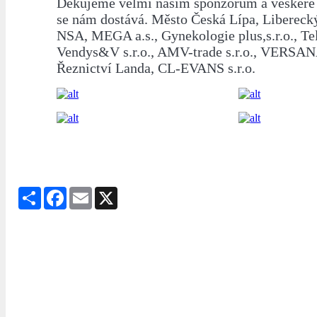
Děkujeme velmi našim sponzorům a veškeré 
se nám dostává. Město Česká Lípa, Libereck
NSA, MEGA a.s., Gynekologie plus,s.r.o., Tel
Vendys&V s.r.o., AMV-trade s.r.o., VERSANA 
Řeznictví Landa, CL-EVANS s.r.o.
Share
Facebook
Email
X