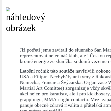
Již potřetí jsme zavítali do slunného San Ma
reprezentovat nejen náš klub, ale i Českou re
kromě energie ze sluníčka si domů vezeme i
Letošní ročník této soutěže navštívili dokonc
USA a Filipín. Nechyběly ani týmy z Rakouska
Německa, Francie a Švýcarska. Organizac
Martial Art Comittee) zorganizuje vždy skv
akci nejen pro karatisty, ale i pro kickboxery,
grapplingu, MMA i light contactu. Mezi zápa
panuje obecně zdravá rivalita a přátelská atm
tom máme nejraději!