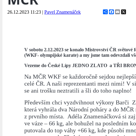
Share
Facebook
Email
X
26.12.2023 11:23
|
Pavel Znamenáček
V sobotu 2.12.2023 se konalo Mistrovství ČR světové 
(WKF- olympijské karate) a my jsme tam odevzdali vš
Vezeme do České Lípy JEDNO ZLATO a TŘI BRON
Na MČR WKF se každoročně sejdou nejlepší 
celé ČR. A naši reprezentanti mezi nimi! V s
se ani trošku neztratili a šli do toho naplno!
Především chci vyzdvihnout výkony Barči 
která vyhrála dva Národní poháry a do MČR 
z prvního místa. Adéla Znamenáčková si zaj
ve váze – 66 kg, ale bohužel na posledním ko
putovala do top váhy +66 kg, kde působí mn