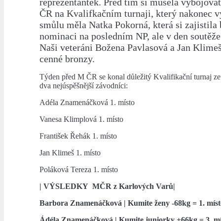
reprezentantek. Před tím si musela vybojova
ČR na Kvalifkačním turnaji, který nakonec v
smůlu měla Natka Pokorná, která si zajistil
nominaci na posledním NP, ale v den soutěž
Naši veteráni Božena Pavlasová a Jan Klimeš
cenné bronzy.
Týden před M ČR se konal důležitý Kvalifikační turnaj ze
dva nejúspěšnější závodníci:
Adéla Znamenáčková 1. místo
Vanesa Klimplová 1. místo
František Řehák 1. místo
Jan Klimeš 1. místo
Poláková Tereza 1. místo
| VÝSLEDKY
MČR z Karlových Varů
|
Barbora Znamenáčková | Kumite ženy -68kg = 1. míst
Ádéla Znamenáčková | Kumite juniorky +66kg = 3. mí