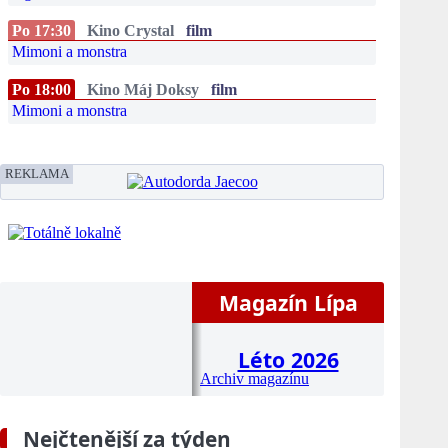
Po 17:30
Kino Crystal
film
Mimoni a monstra
Po 18:00
Kino Máj Doksy
film
Mimoni a monstra
REKLAMA
Magazín Lípa
Léto 2026
Archiv magazínu
Nejčtenější za týden