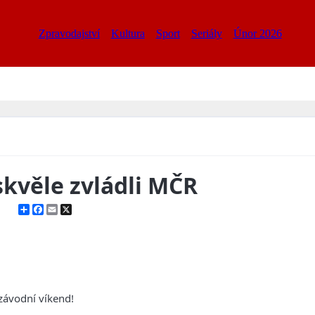
Zpravodajství
Kultura
Sport
Seriály
Únor 2026
kvěle zvládli MČR
Share
Facebook
Email
X
ávodní víkend!