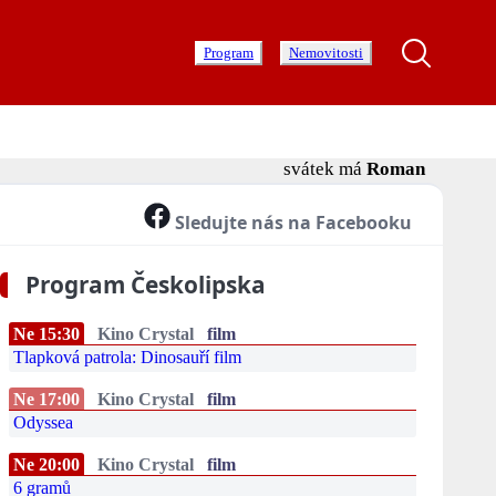
Program
Nemovitosti
svátek má
Roman
Sledujte nás na Facebooku
Program Českolipska
Ne 15:30
Kino Crystal
film
Tlapková patrola: Dinosauří film
Ne 17:00
Kino Crystal
film
Odyssea
Ne 20:00
Kino Crystal
film
6 gramů