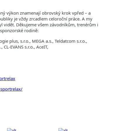
ý výkon znamenají obrovský krok vpřed – a
publiky je vždy zrcadlem celoroční práce. A my
l vidět.
Děkujeme všem závodníkům, trenérům i
í sponzorské rodině:
ie plus, s.r.o., MEGA a.s., Teldatcom s.r.o.,
, CL-EVANS s.r.o., AceIT,
rtrelax
sportrelax/