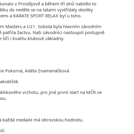
 konalo v Prostějově a během tří dnů nabídlo to
tku do neděle se na tatami vystřídaly desítky
iemi a KARATE SPORT RELAX byl u toho.
iím Masters a U21.
Sobota byla hlavním závodním
 patřila žactvu.
Naši závodníci nastoupili postupně
šíři i kvalitu klubové základny.
álie Pokorná, Adéla Znamenáčková
Jakubíček
ublikového vrcholu, pro jiné první start na MČR ve
sou.
 a každá medaile má obrovskou hodnotu.
lí: