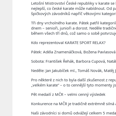
Letošní Mistrovství České republiky v karate se
nejlepší, co české karate může nabídnout.
Od pá
špičkových závodníků napříč věkovými kategor
Tři dny vrcholného karate.
Pátek patřil kategor
dnem – senioři, junioři a dorost.
Neděle tradičně
během všech tří dnů, což samo o sobě potvrzuje 
Kdo reprezentoval KARATE SPORT RELAX?
Pátek: Adéla Znamenáčková, Božena Pavlasová
Sobota: František Řehák, Barbora Cupová, Nat
Neděle: Jan Jakubíček ml., Tomáš Novák, Matěj 
Pro některé z nich to byla další zkušenost z rep
„velkém karate“ – o to cennější tyto momenty j
Pět medailí z MČR – velmi cenný výsledek
Konkurence na MČR je tradičně extrémně silná
Naši závodníci si domů odvážejí celkem 5 medai