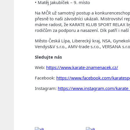
• Matěj Jakubíček – 9. místo
Na MČR už samotný postup a konkurenceschopn
přesně to naši závodníci ukázali.
Mistrovství re
máme radost, že KARATE KLUB SPORT RELAX by
rodičům za podporu a nasazení.
Dík patří i naš
Město Česká Lípa, Liberecký kraj, NSA, Gynekolog
Vendys&V s.r.o., AMV-trade s.r.o., VERSANA s.r.o.
Sledujte nás
Web:
https://www.karate-znamenacek.cz/
Facebook:
https://www.facebook.com/karatespo
Instagram:
https://www.instagram.com/karate_