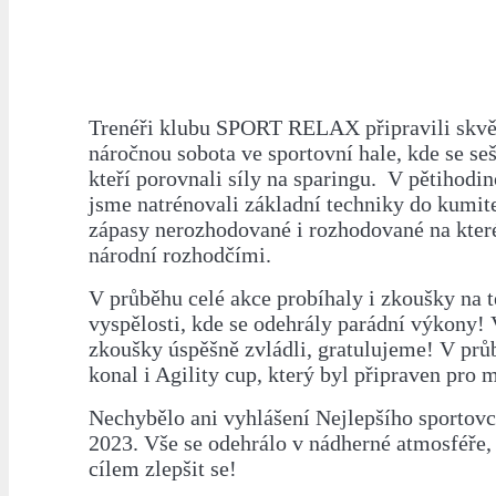
Trenéři klubu SPORT RELAX připravili skvěl
náročnou sobota ve sportovní hale, kde se seš
kteří porovnali síly na sparingu. V pětihod
jsme natrénovali základní techniky do kumite
zápasy nerozhodované i rozhodované na které
národní rozhodčími.
V průběhu celé akce probíhaly i zkoušky na 
vyspělosti, kde se odehrály parádní výkony! 
zkoušky úspěšně zvládli, gratulujeme! V prů
konal i Agility cup, který byl připraven pro m
Nechybělo ani vyhlášení Nejlepšího sportovc
2023. Vše se odehrálo v nádherné atmosféře, 
cílem zlepšit se!