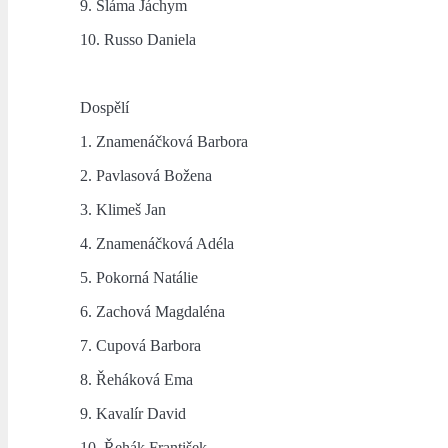
9. Sláma Jáchym
10. Russo Daniela
Dospělí
1. Znamenáčková Barbora
2. Pavlasová Božena
3. Klimeš Jan
4. Znamenáčková Adéla
5. Pokorná Natálie
6. Zachová Magdaléna
7. Cupová Barbora
8. Řeháková Ema
9. Kavalír David
10. Řehák František