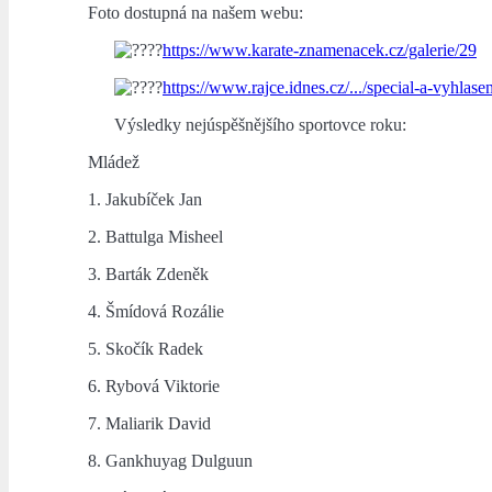
Foto dostupná na našem webu:
https://www.karate-znamenacek.cz/galerie/29
https://www.rajce.idnes.cz/.../special-a-vyhlas
Výsledky nejúspěšnějšího sportovce roku:
Mládež
1. Jakubíček Jan
2. Battulga Misheel
3. Barták Zdeněk
4. Šmídová Rozálie
5. Skočík Radek
6. Rybová Viktorie
7. Maliarik David
8. Gankhuyag Dulguun