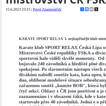
Share
Facebook
Email
X
15.6.2023 23:15
|
Pavel Znamenáček
KARATE SPORT RELAX 3. nejúspěšnější klub mist
Karate klub SPORT RELAX Česká Lípa or
Mistrovství České republiky FSKA a divác
sportovní hale viděli skvělé momenty. Od 
bojovalo 240 závodníků a hlediště plné div
spokojené. Po slavnostním nástupu všech
divákům nabídli soutěže kata, kata open, 
duo, oblíbené modelové situace sebeobrany
zařazenou soutěž ,,kumite BOB", která by
čtyř sekcí. Ohlasy z ČR jsou pozitivní a je 
zaznamenáno i v obsazení žáků, kde v kate
startovalo přes 40 závodníků. Jedná e o př