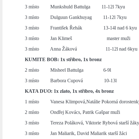
3 místo Munkshuld Battulga 11-12l 7kyu
3 místo Dulguun Gankhuyag 11-12l 7kyu
3 místo František Řehák 13-14l nad 6 kyu
3 místo Jan Klimeš master muži
3 místo Anna Žáková 11-12l nad 6kyu
KUMITE BOB: 1x stříbro, 1x bronz
2 místo Misheel Battulga 6-9l
3 místo Barbora Cupová 10-13l
KATA DUO: 1x zlato, 1x stříbro, 4x bronz
1 místo Vanesa Klimpová,Natálie Pokorná dorostenky
2 místo Ondřej Kovács, Patrik Gašpar muži
3 místo Tereza Poláková, Viktorie Rybová starší žák
3 místo Jan Maliarik, David Maliarik starší žáci