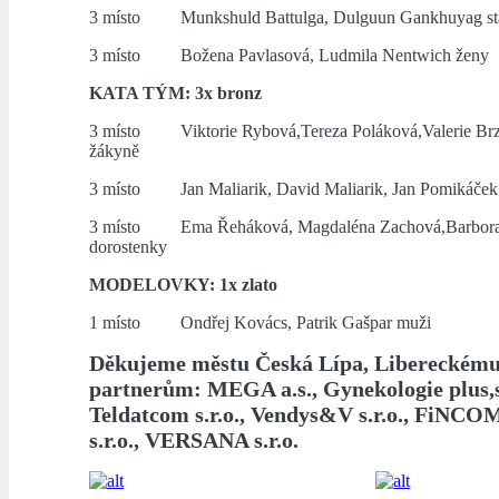
3 místo Munkshuld Battulga, Dulguun Gankhuyag star
3 místo Božena Pavlasová, Ludmila Nentwich ženy
KATA TÝM: 3x bronz
3 místo Viktorie Rybová,Tereza Poláková,Valerie Brzo
žákyně
3 místo Jan Maliarik, David Maliarik, Jan Pomikáček s
3 místo Ema Řeháková, Magdaléna Zachová,Barbor
dorostenky
MODELOVKY: 1x zlato
1 místo Ondřej Kovács, Patrik Gašpar muži
Děkujeme městu Česká Lípa, Libereckému 
partnerům: MEGA a.s., Gynekologie plus,s.
Teldatcom s.r.o., Vendys&V s.r.o., FiNC
s.r.o., VERSANA s.r.o.