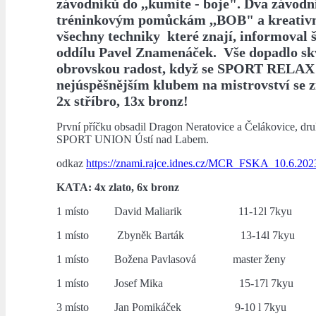
závodníků do ,,kumite - boje". Dva závodníc
tréninkovým pomůckám ,,BOB" a kreativn
všechny techniky které znají, informoval 
oddílu Pavel Znamenáček. Vše dopadlo s
obrovskou radost, když se SPORT RELAX s
nejúspěšnějším klubem na mistrovství se 
2x stříbro, 13x bronz!
První příčku obsadil Dragon Neratovice a Čelákovice, dru
SPORT UNION Ústí nad Labem.
odkaz
https://znami.rajce.idnes.cz/MCR_FSKA_10.6.202
KATA: 4x zlato, 6x bronz
1 místo David Maliarik 11-12l 7kyu
1 místo Zbyněk Barták 13-14l 7kyu
1 místo Božena Pavlasová master ženy
1 místo Josef Mika 15-17l 7kyu
3 místo Jan Pomikáček 9-10 l 7kyu