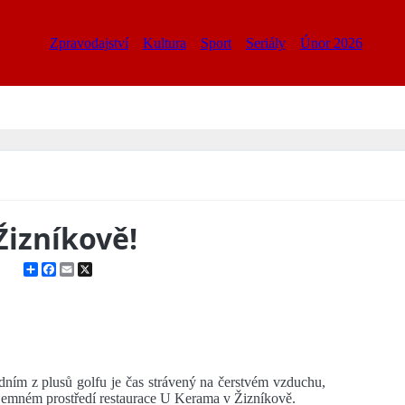
Zpravodajství
Kultura
Sport
Seriály
Únor 2026
Žizníkově!
Share
Facebook
Email
X
dním z plusů golfu je čas strávený na čerstvém vzduchu,
íjemném prostředí restaurace U Kerama v Žizníkově.