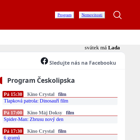
Program
Nemovitosti
svátek má
Lada
Sledujte nás na Facebooku
Program Českolipska
Pá 15:30
Kino Crystal
film
Tlapková patrola: Dinosauří film
Pá 17:00
Kino Máj Doksy
film
Spider-Man: Zbrusu nový den
Pá 17:30
Kino Crystal
film
6 gramů