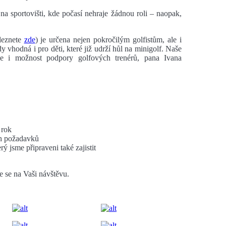
 na sportovišti, kde počasí nehraje žádnou roli – naopak,
leznete
zde
) je určena nejen pokročilým golfistům, ale i
y vhodná i pro děti, které již udrží hůl na minigolf. Naše
e i možnost podpory golfových trenérů, pana Ivana
 rok
ch požadavků
ý jsme připraveni také zajistit
e se na Vaši návštěvu.