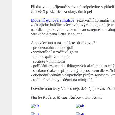
Představte si příjemně strávené odpoledne s přáteli
čím větší plískanice za okny, tím lépe!
Moderní golfová simulace
(rezervační formulář na
začínajícím hráčům všech věkových kategorií, je ted
nabídka špičkového zázemí samozřejmě obsahuj
Širokého a pana Petra Janoucha.
A co všechno u nás můžete absolvovat?
- profesionální Indoor golf
- vyzkoušení si začátků golfu
- Indoor golfové turnaje
- soutěže v minigolfu
- pořádání tzv. teambuildingových akcí, a to po celý
- soukromé akce s připraveným prostorem dle vaši
- obchodní jednání s případným plným servisem, kter
- rodinné víkendy s dětmi na minigolfu
Dovolte nám tedy Vás co nejsrdečněji pozvat, těším
Martin Kučera, Michal Kašpar a Jan Kaláb