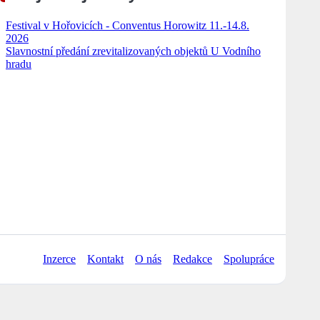
Festival v Hořovicích - Conventus Horowitz 11.-14.8.
2026
Slavnostní předání zrevitalizovaných objektů U Vodního
hradu
Inzerce
Kontakt
O nás
Redakce
Spolupráce