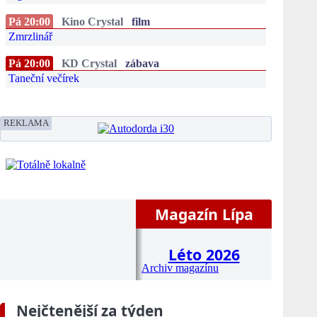
Pá 20:00
Kino Crystal
film
Zmrzlinář
Pá 20:00
KD Crystal
zábava
Taneční večírek
REKLAMA
Magazín Lípa
Léto 2026
Archiv magazínu
Nejčtenější za týden