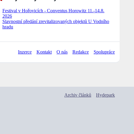
Festival v Hořovicích - Conventus Horowitz 11.-14.8.
2026
Slavnostní předání zrevitalizovaných objektů U Vodního
hradu
Inzerce
Kontakt
O nás
Redakce
Spolupráce
Archiv článků
Hydepark