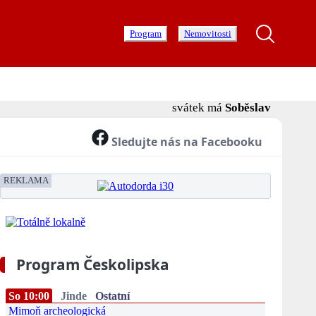
Program
Nemovitosti
svátek má
Soběslav
Sledujte nás na Facebooku
REKLAMA
Program Českolipska
So 10:00
Jinde
Ostatní
Mimoň archeologická