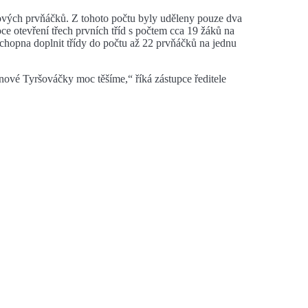
ových prvňáčků. Z tohoto počtu byly uděleny pouze dva
ce otevření třech prvních tříd s počtem cca 19 žáků na
schopna doplnit třídy do počtu až 22 prvňáčků na jednu
ové Tyršováčky moc těšíme,“ říká zástupce ředitele