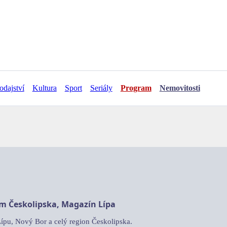
odajství
Kultura
Sport
Seriály
Program
Nemovitosti
am Českolipska, Magazín Lípa
Lípu, Nový Bor a celý region Českolipska.