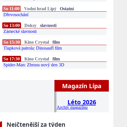
So 11:00
Vodní hrad Lipý
Ostatní
Dřevosochání
So 13:00
Doksy
slavnosti
Zámecké slavnosti
So 15:30
Kino Crystal
film
Tlapková patrola: Dinosauří film
So 17:30
Kino Crystal
film
Spider-Man: Zbrusu nový den 3D
Magazín Lípa
Léto 2026
Archiv magazínu
Nejčtenější za týden