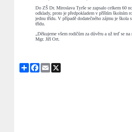
Do ZŠ Dr. Miroslava Tyrše se zapsalo celkem 60 n
odklady, proto je předpokladem v příštím školním ro
jednu třídu. V případě dodatečného zájmu je škola 
třídu.
„Děkujeme všem rodičům za důvěru a už teď se na n
Mgr. Jiří Ort.
Share
Facebook
Email
X