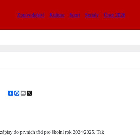
Zpravodajství
Kultura
Sport
Seriály
Únor 2026
Share
Facebook
Email
X
zápisy do prvních tříd pro školní rok 2024/2025. Tak